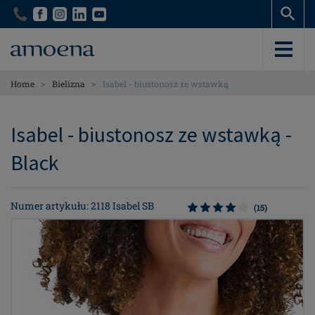
Skip
Skip
to
to
main
main
content
content
>
>
Home
Bielizna
Isabel - biustonosz ze wstawką
Isabel - biustonosz ze wstawką -
Black
Numer artykułu: 2118 Isabel SB
(15)