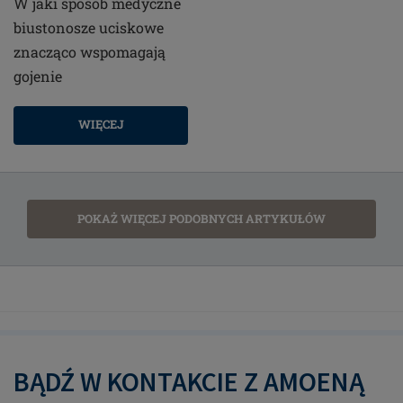
W jaki sposób medyczne
biustonosze uciskowe
znacząco wspomagają
gojenie
WIĘCEJ
POKAŻ WIĘCEJ PODOBNYCH ARTYKUŁÓW
BĄDŹ W KONTAKCIE Z AMOENĄ