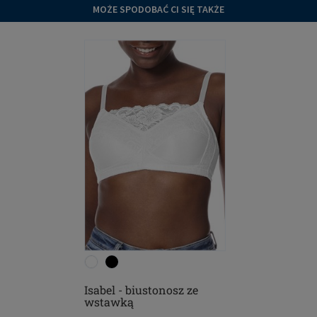
MOŻE SPODOBAĆ CI SIĘ TAKŻE
Isabel - biustonosz ze
wstawką