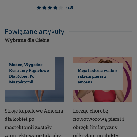
(23)
Powiązane artykuły
Wybrane dla Ciebie
Modne, Wygodne
Kostiumy Kąpielowe
Moja historia walki z
Dla Kobiet Po
rakiem piersi z
Mastektomii
amoena
Stroje kąpielowe Amoena
Lecząc chorobę
dla kobiet po
nowotworową piersi i
mastektomii zostały
obrzęk limfatyczny
zaprojektowane tak, aby
odkryłam produkty