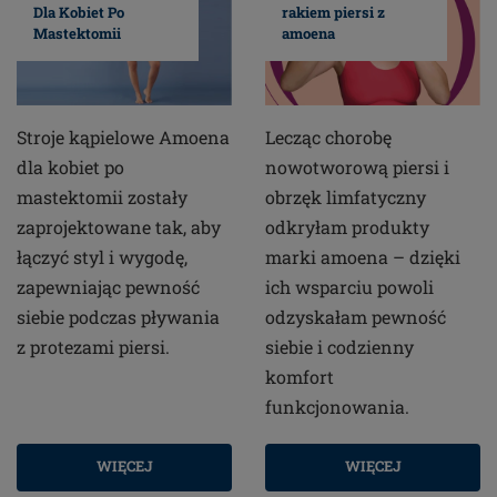
Dla Kobiet Po
rakiem piersi z
Mastektomii
amoena
Stroje kąpielowe Amoena
Lecząc chorobę
dla kobiet po
nowotworową piersi i
mastektomii zostały
obrzęk limfatyczny
zaprojektowane tak, aby
odkryłam produkty
łączyć styl i wygodę,
marki amoena – dzięki
zapewniając pewność
ich wsparciu powoli
siebie podczas pływania
odzyskałam pewność
z protezami piersi.
siebie i codzienny
komfort
funkcjonowania.
WIĘCEJ
WIĘCEJ