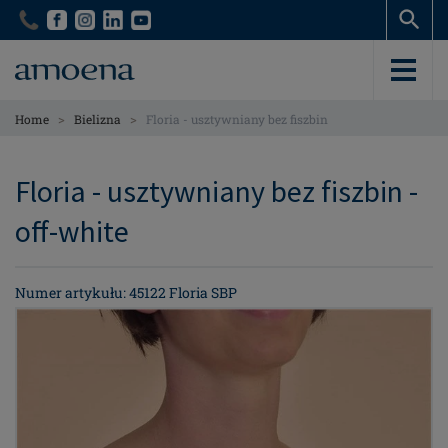
Skip
Skip
to
to
main
main
content
content
>
>
Home
Bielizna
Floria - usztywniany bez fiszbin
Floria - usztywniany bez fiszbin -
off-white
Numer artykułu: 45122 Floria SBP