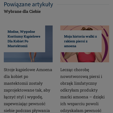
Powiązane artykuły
Wybrane dla Ciebie
Modne, Wygodne
Kostiumy Kąpielowe
Moja historia walki z
Dla Kobiet Po
rakiem piersi z
Mastektomii
amoena
Stroje kąpielowe Amoena
Lecząc chorobę
dla kobiet po
nowotworową piersi i
mastektomii zostały
obrzęk limfatyczny
zaprojektowane tak, aby
odkryłam produkty
łączyć styl i wygodę,
marki amoena – dzięki
zapewniając pewność
ich wsparciu powoli
siebie podczas pływania
odzyskałam pewność