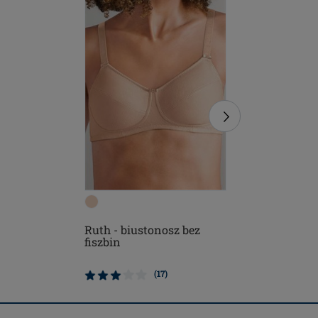
Ruth - biustonosz bez
Frances 
fiszbin
biustono
(17)