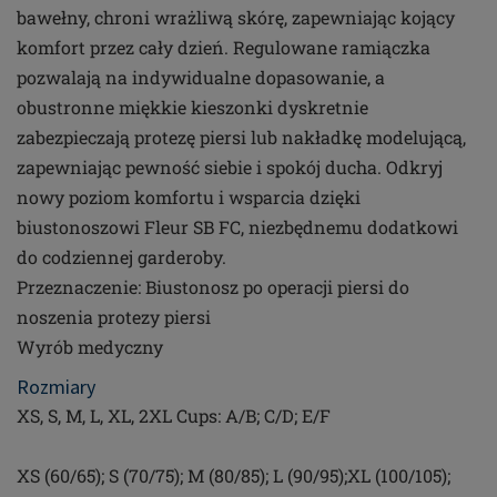
bawełny, chroni wrażliwą skórę, zapewniając kojący
komfort przez cały dzień. Regulowane ramiączka
pozwalają na indywidualne dopasowanie, a
obustronne miękkie kieszonki dyskretnie
zabezpieczają protezę piersi lub nakładkę modelującą,
zapewniając pewność siebie i spokój ducha. Odkryj
nowy poziom komfortu i wsparcia dzięki
biustonoszowi Fleur SB FC, niezbędnemu dodatkowi
do codziennej garderoby.
Przeznaczenie: Biustonosz po operacji piersi do
noszenia protezy piersi
Wyrób medyczny
Rozmiary
XS, S, M, L, XL, 2XL Cups: A/B; C/D; E/F
XS (60/65); S (70/75); M (80/85); L (90/95);XL (100/105);