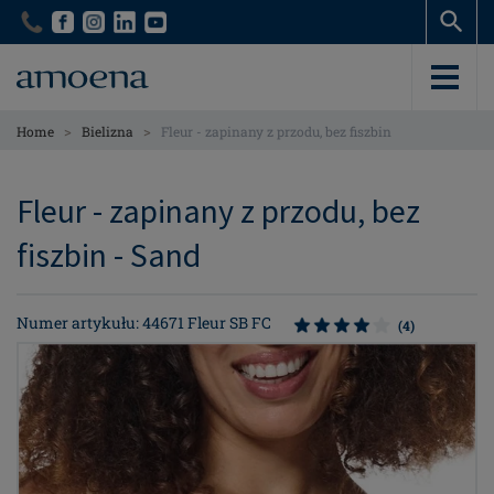
Skip
Skip
to
to
main
main
content
content
>
>
Home
Bielizna
Fleur - zapinany z przodu, bez fiszbin
Fleur - zapinany z przodu, bez
fiszbin - Sand
Numer artykułu: 44671 Fleur SB FC
(4)