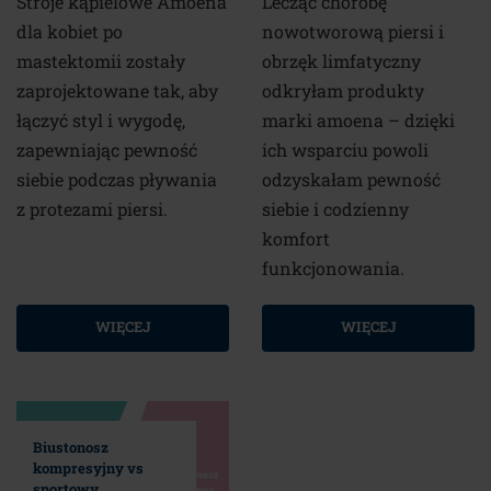
Stroje kąpielowe Amoena
Lecząc chorobę
dla kobiet po
nowotworową piersi i
mastektomii zostały
obrzęk limfatyczny
zaprojektowane tak, aby
odkryłam produkty
łączyć styl i wygodę,
marki amoena – dzięki
zapewniając pewność
ich wsparciu powoli
siebie podczas pływania
odzyskałam pewność
z protezami piersi.
siebie i codzienny
komfort
funkcjonowania.
WIĘCEJ
WIĘCEJ
Biustonosz
kompresyjny vs
sportowy