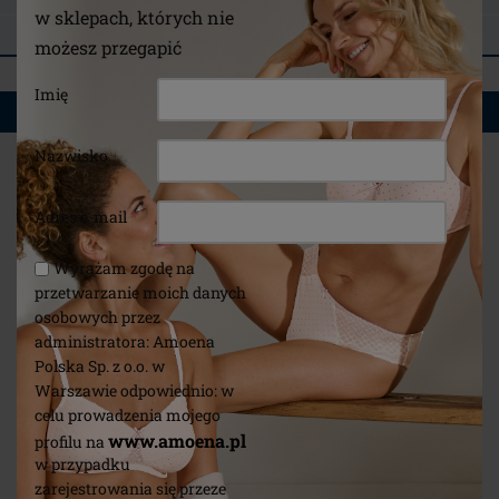
w sklepach, których nie
OPINIE
możesz przegapić
Imię
MOŻE SPODOBAĆ CI SIĘ TAKŻE
Nazwisko
Adres e-mail
*
Wyrażam zgodę na
przetwarzanie moich danych
osobowych przez
administratora: Amoena
Polska Sp. z o.o. w
Warszawie odpowiednio: w
celu prowadzenia mojego
www.amoena.pl
profilu na
w przypadku
zarejestrowania się przeze