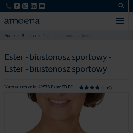
Skip
Skip
to
to
main
main
content
content
>
>
Home
Bielizna
Ester - biustonosz sportowy
Ester - biustonosz sportowy -
Ester - biustonosz sportowy
Numer artykułu: 42576 Ester SB FC
(9)