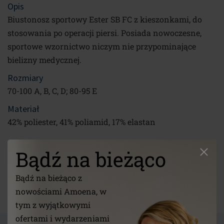
Opis
Biustonosz sportowy Ester SB FC z kieszonkami, do
stosowania po operacji piersi. Posiada nowoczesne,
sportowe wzornictwo niczym nie przypominające
bielizny medycznej.
Rozmiary
70-100 A, B, C, D; 80-95 E
Materiał
42% poliester, 41% poliamid, 17% elastan
Prać w pralce w 40°, nie wybielać, nie prasować. Prać z
Bądź na bieżąco
podobnymi kolorami. Uprać przed pierwszym użyciem.
Bądź na bieżąco z
Link
nowościami Amoena, w
/pl/o-nas/care-instructions/
tym z wyjątkowymi
ofertami i wydarzeniami
ZADAJ PYTANIE