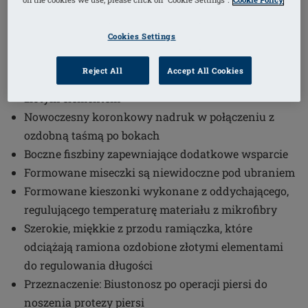
1
/
4
Cookies Settings
Numer artykułu: 45126 Brooke SB Pl
Miękki biustonosz zaprojektowany dla większych
Reject All
Accept All Cookies
rozmiarów biustu ozdobiony kokardka z przodu ze
złotym elementem
Nowoczesny koronkowy nadruk w połączeniu z
ozdobną taśmą po bokach
Boczne fiszbiny zapewniające dodatkowe wsparcie
Formowane miseczki są niewidoczne pod ubraniem
Formowane kieszonki wykonane z oddychającego,
regulującego temperaturę materiału z mikrofibry
Szerokie, miękkie z przodu ramiączka, które
odciążają ramiona ozdobione złotymi elementami
do regulowania długości
Przeznaczenie: Biustonosz po operacji piersi do
noszenia protezy piersi