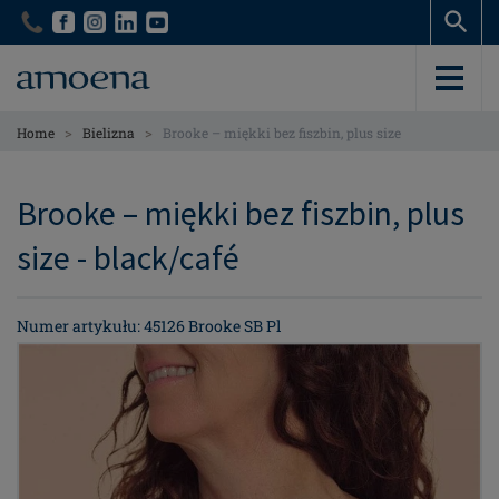
Skip
Skip
to
to
main
main
content
content
>
>
Home
Bielizna
Brooke – miękki bez fiszbin, plus size
Brooke – miękki bez fiszbin, plus
size - black/café
Numer artykułu: 45126 Brooke SB Pl