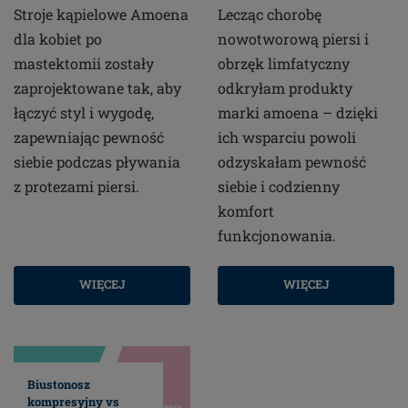
Stroje kąpielowe Amoena
Lecząc chorobę
dla kobiet po
nowotworową piersi i
mastektomii zostały
obrzęk limfatyczny
zaprojektowane tak, aby
odkryłam produkty
łączyć styl i wygodę,
marki amoena – dzięki
zapewniając pewność
ich wsparciu powoli
siebie podczas pływania
odzyskałam pewność
z protezami piersi.
siebie i codzienny
komfort
funkcjonowania.
WIĘCEJ
WIĘCEJ
Biustonosz
kompresyjny vs