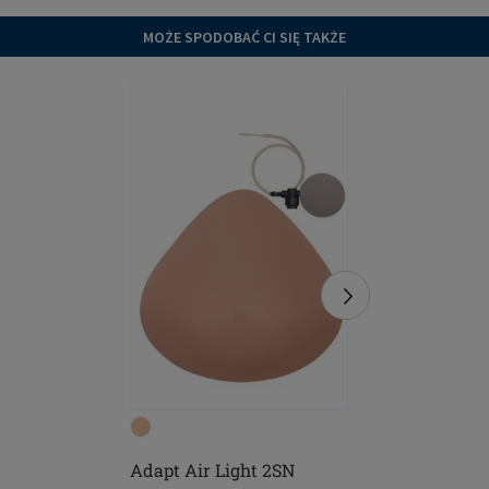
MOŻE SPODOBAĆ CI SIĘ TAKŻE
Adapt Air Light 2SN
Brooke -
fiszbin