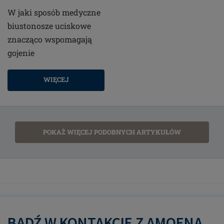
W jaki sposób medyczne
biustonosze uciskowe
znacząco wspomagają
gojenie
WIĘCEJ
POKAŻ WIĘCEJ PODOBNYCH ARTYKUŁÓW
BĄDŹ W KONTAKCIE Z AMOENĄ