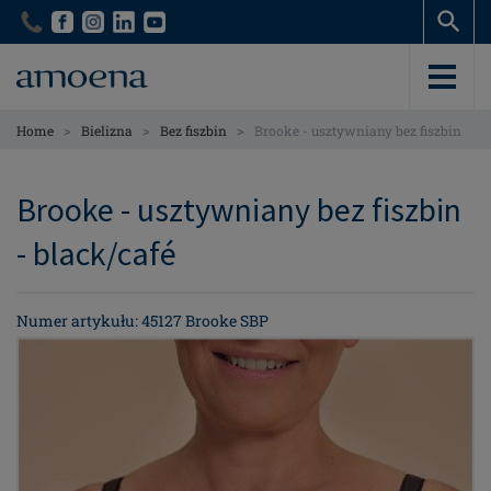
Skip
Skip
to
to
main
main
content
content
>
>
>
Home
Bielizna
Bez fiszbin
Brooke - usztywniany bez fiszbin
Brooke - usztywniany bez fiszbin
- black/café
Numer artykułu: 45127 Brooke SBP