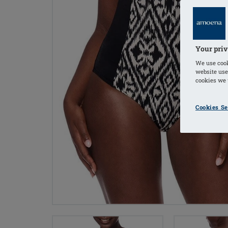
Your priv
We use cook
website use
cookies we u
Cookies Se