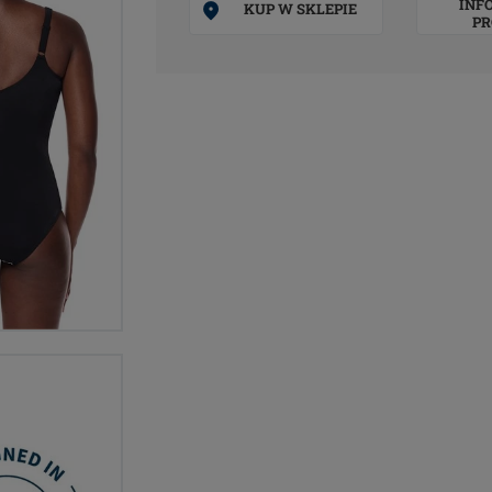
INF
KUP W SKLEPIE
PR