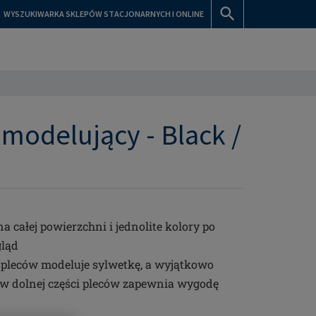
WYSZUKIWARKA SKLEPÓW STACJONARNYCH I ONLINE
 modelujący - Black /
 całej powierzchni i jednolite kolory po
gląd
i pleców modeluje sylwetkę, a wyjątkowo
w dolnej części pleców zapewnia wygodę