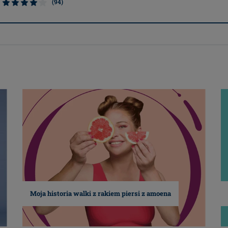
(94)
Moja historia walki z rakiem piersi z amoena