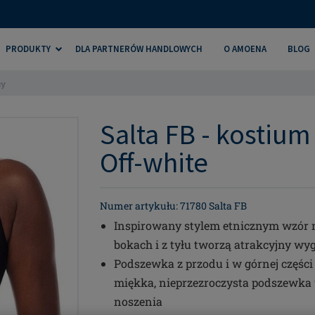
PRODUKTY
DLA PARTNERÓW HANDLOWYCH
O AMOENA
BLOG
cy
Salta FB - kostium
Off-white
Numer artykułu: 71780 Salta FB
Inspirowany stylem etnicznym wzór na
bokach i z tyłu tworzą atrakcyjny wy
Podszewka z przodu i w górnej częśc
miękka, nieprzezroczysta podszewka 
noszenia