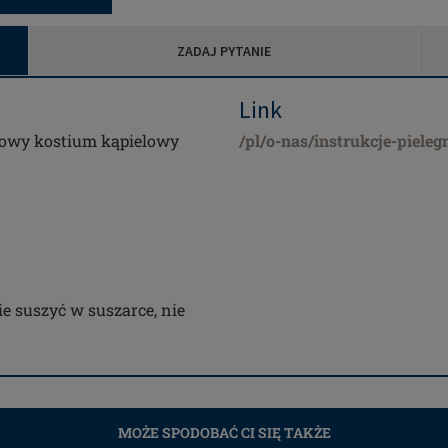
ZADAJ PYTANIE
Link
iowy kostium kąpielowy
/pl/o-nas/instrukcje-pieleg
ie suszyć w suszarce, nie
MOŻE SPODOBAĆ CI SIĘ TAKŻE