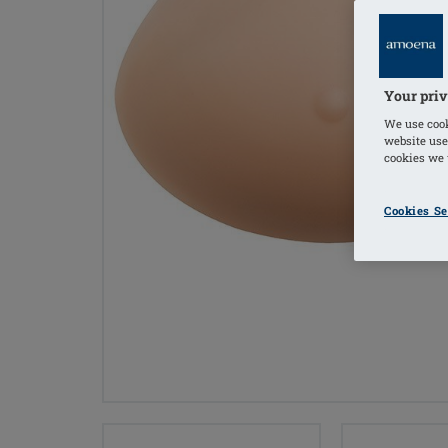
Your priv
We use cook
website use
cookies we u
Cookies Se