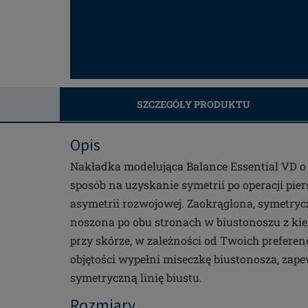
SZCZEGÓŁY PRODUKTU
Opis
Nakładka modelująca Balance Essential VD o p
sposób na uzyskanie symetrii po operacji piers
asymetrii rozwojowej. Zaokrąglona, symetry
noszona po obu stronach w biustonoszu z ki
przy skórze, w zależności od Twoich preferenc
objętości wypełni miseczkę biustonosza, zape
symetryczną linię biustu.
Rozmiary