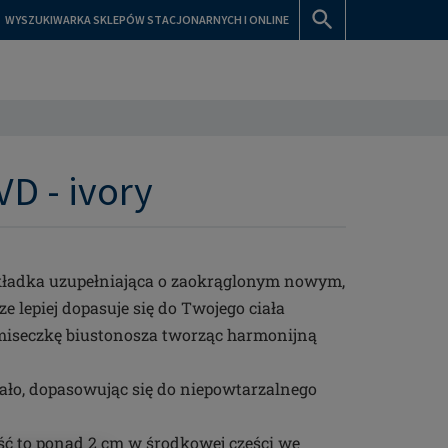
WYSZUKIWARKA SKLEPÓW STACJONARNYCH I ONLINE
VD - ivory
akładka uzupełniająca o zaokrąglonym nowym,
ze lepiej dopasuje się do Twojego ciała
 miseczkę biustonosza tworząc harmonijną
ało, dopasowując się do niepowtarzalnego
ość to ponad 2 cm w środkowej części we