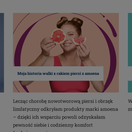
Moja historia walki z rakiem piersi z amoena
Lecząc chorobę nowotworową piersi i obrzęk
W
limfatyczny odkryłam produkty marki amoena
z
– dzięki ich wsparciu powoli odzyskałam
pewność siebie i codzienny komfort