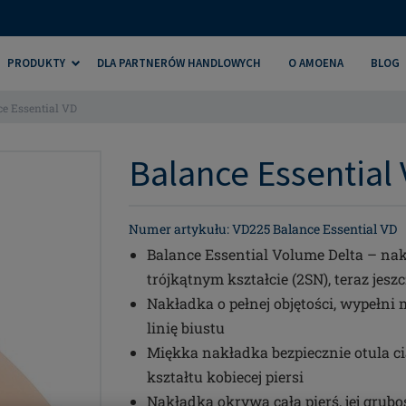
PRODUKTY
DLA PARTNERÓW HANDLOWYCH
O AMOENA
BLOG
e Essential VD
Balance Essential 
Numer artykułu: VD225 Balance Essential VD
Balance Essential Volume Delta – n
trójkątnym kształcie (2SN), teraz jeszc
Nakładka o pełnej objętości, wypełni
linię biustu
Miękka nakładka bezpiecznie otula ci
kształtu kobiecej piersi
Nakładka okrywa całą pierś, jej grub