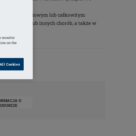
osowane po częściowym lub całkowitym
 raka piersi lub innych chorób, a także w
piersi
o monitor
tion on the
All Cookies
ORMACJA O
ODUKCIE