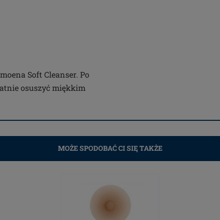
Amoena Soft Cleanser. Po
katnie osuszyć miękkim
MOŻE SPODOBAĆ CI SIĘ TAKŻE