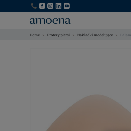
Skip
Skip
to
to
main
main
content
content
>
>
>
Home
Protezy piersi
Nakładki modelujące
Balanc