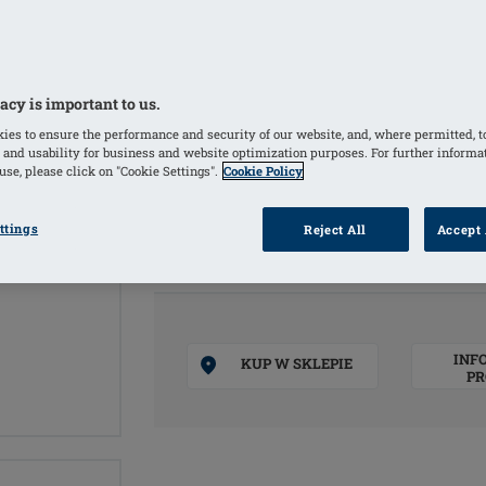
wszystkich rozmiarach
Przeznaczenie: Protezy piersi są st
usunięciu piersi będęcym następstwem
acy is important to us.
wyniku deformacji lub niedorozwoju 
ies to ensure the performance and security of our website, and, where permitted, t
Wyrób medyczny
 and usability for business and website optimization purposes. For further informa
se, please click on "Cookie Settings".
Cookie Policy
KOLORY
ttings
Reject All
Accept 
Ivory
(Wybrany)
INF
KUP W SKLEPIE
PR