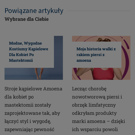
Powiązane artykuły
Wybrane dla Ciebie
Modne, Wygodne
Kostiumy Kąpielowe
Moja historia walki z
Dla Kobiet Po
rakiem piersi z
Mastektomii
amoena
Stroje kąpielowe Amoena
Lecząc chorobę
dla kobiet po
nowotworową piersi i
mastektomii zostały
obrzęk limfatyczny
zaprojektowane tak, aby
odkryłam produkty
łączyć styl i wygodę,
marki amoena – dzięki
zapewniając pewność
ich wsparciu powoli