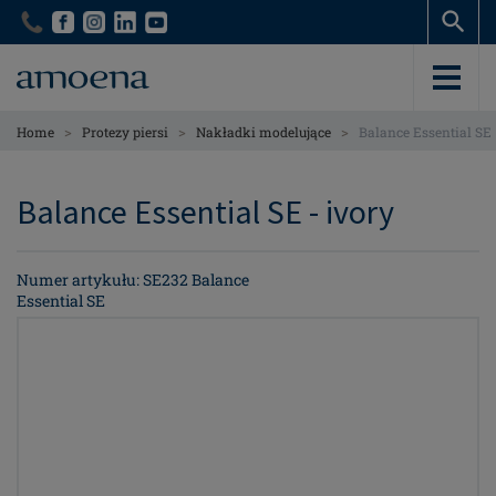
Skip
Skip
to
to
main
main
content
content
>
>
>
Home
Protezy piersi
Nakładki modelujące
Balance Essential SE
Balance Essential SE - ivory
Numer artykułu: SE232 Balance
Essential SE