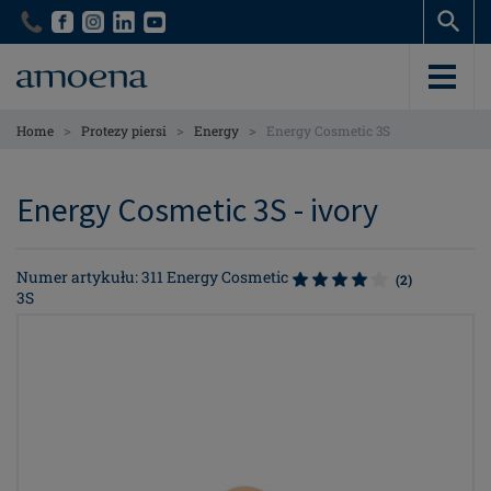
Skip
Skip
to
to
main
main
content
content
>
>
>
Home
Protezy piersi
Energy
Energy Cosmetic 3S
Energy Cosmetic 3S - ivory
Numer artykułu: 311 Energy Cosmetic
(2)
3S