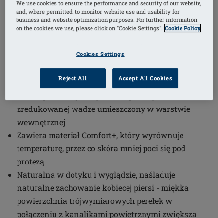
We use cookies to ensure the performance and security of our website,
and, where permitted, to monitor website use and usability for
(2)
Numer artykułu: 311 Energy Cosmetic
business and website optimization purposes. For further information
on the cookies we use, please click on "Cookie Settings".
Cookie Policy
3S
Pełna miseczka protezy
Cookies Settings
Symetryczny kształt - możliwość dopasowania na
prawą, jak i lewą stronę klatki piersiowej
Reject All
Accept All Cookies
Zawiera miękki silikon InTouch w standardowej
wadze po zewnętrznej stronie protezy oraz silikon o
zredukowanej wadze umieszczony w warstwie
wewnętrznej
Zawiera materiał Comfort+, który wyrównuje
temperaturę, przez co skóra mniej poci się pod
protezą
Naturalna w dotyku i wyglądzie, naśladuje
naturalne zachowanie kobiecej piersi - miękka
powierzchnia trójwymiarowych perełek w
połączeniu z kanalikami powietrznymi zwiększa