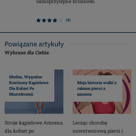
Samoprzylepne brodawki
Contact 
(4)
Powiązane artykuły
Wybrane dla Ciebie
Modne, Wygodne
Kostiumy Kąpielowe
Moja historia walki z
Dla Kobiet Po
rakiem piersi z
Mastektomii
amoena
Stroje kąpielowe Amoena
Lecząc chorobę
dla kobiet po
nowotworową piersi i