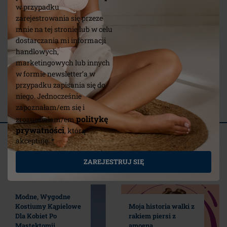
w przypadku
zarejestrowania się przeze
mnie na tej stronie lub w celu
dostarczania mi informacji
handlowych,
marketingowych lub innych
Paski - opatrunki
Prostoką
w formie newsletter’a w
silikonowe na blizny
silikono
przypadku zapisania się do
niego. Jednocześnie
(1)
zapoznałam/em się i
politykę
zrozumiałam/em
prywatności
, którą
Powiązane artykuły
akceptuję. *
Wybrane dla Ciebie
ZAREJESTRUJ SIĘ
Modne, Wygodne
Kostiumy Kąpielowe
Moja historia walki z
Dla Kobiet Po
rakiem piersi z
Mastektomii
amoena