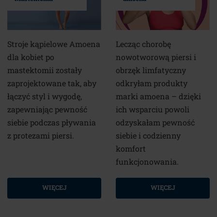
Stroje kąpielowe Amoena
Lecząc chorobę
dla kobiet po
nowotworową piersi i
mastektomii zostały
obrzęk limfatyczny
zaprojektowane tak, aby
odkryłam produkty
łączyć styl i wygodę,
marki amoena – dzięki
zapewniając pewność
ich wsparciu powoli
siebie podczas pływania
odzyskałam pewność
z protezami piersi.
siebie i codzienny
komfort
funkcjonowania.
WIĘCEJ
WIĘCEJ