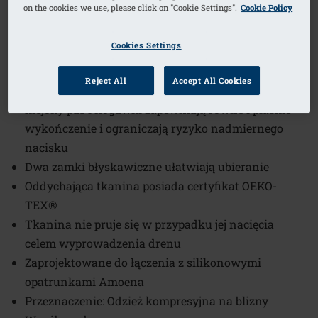
on the cookies we use, please click on "Cookie Settings".
Cookie Policy
1
/
6
Cookies Settings
Numer artykułu: 45003 Bermuda 2-
ZIP-BO
Reject All
Accept All Cookies
Cięcie materiału przy pomocy ultradźwięków oraz
klejony pas i nogawki zapewniają równe i płaskie
wykończenie i ograniczają ryzyko nadmiernego
nacisku
Dwa zamki błyskawiczne ułatwiają ubieranie
Oddychająca tkanina posiada certyfikat OEKO-
TEX®
Tkanina nie pruje się w przypadku jej nacięcia
celem wyprowadzenia drenu
Zaprojektowane do łączenia z silikonowymi
opatrunkami Amoena
Przeznaczenie: Odzież kompresyjna na blizny