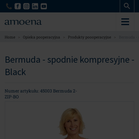
Skip
Skip
to
to
main
main
content
content
>
>
>
Home
Opieka pooperacyjna
Produkty poooperacyjne
Bermuda - 
Bermuda - spodnie kompresyjne -
Black
Numer artykułu: 45003 Bermuda 2-
ZIP-BO