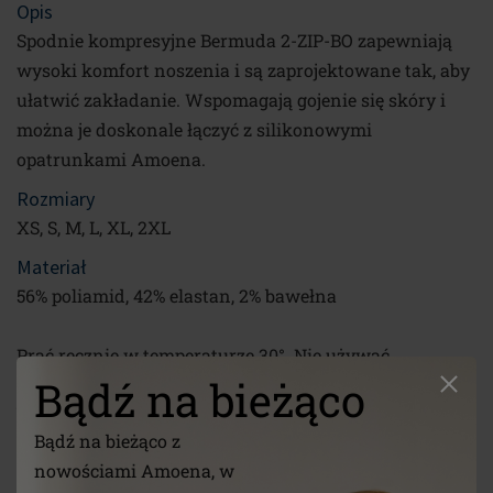
Opis
Spodnie kompresyjne Bermuda 2-ZIP-BO zapewniają
wysoki komfort noszenia i są zaprojektowane tak, aby
ułatwić zakładanie. Wspomagają gojenie się skóry i
można je doskonale łączyć z silikonowymi
opatrunkami Amoena.
Rozmiary
XS, S, M, L, XL, 2XL
Materiał
56% poliamid, 42% elastan, 2% bawełna
Prać ręcznie w temperaturze 30°. Nie używać
Bądź na bieżąco
zmiękczacza do tkanin. Nie suszyć w suszarce
bębnowej. Nie czyścić chemicznie.
Bądź na bieżąco z
Link
nowościami Amoena, w
/pl/akcesoria/terapia-blizny/