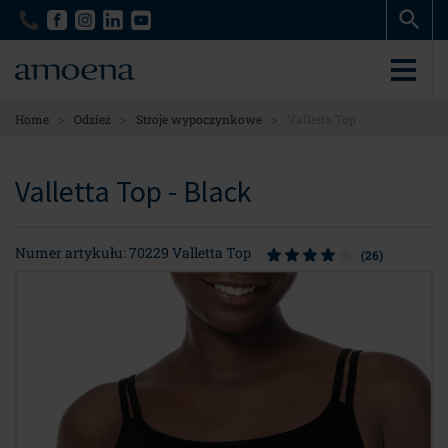
Skip
Skip
to
to
main
main
content
content
>
>
>
Home
Odzież
Stroje wypoczynkowe
Valletta Top
Valletta Top - Black
Numer artykułu: 70229 Valletta Top
(26)