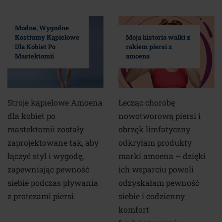
Modne, Wygodne
Kostiumy Kąpielowe
Moja historia walki z
Dla Kobiet Po
rakiem piersi z
Mastektomii
amoena
Stroje kąpielowe Amoena
Lecząc chorobę
dla kobiet po
nowotworową piersi i
mastektomii zostały
obrzęk limfatyczny
zaprojektowane tak, aby
odkryłam produkty
łączyć styl i wygodę,
marki amoena – dzięki
zapewniając pewność
ich wsparciu powoli
siebie podczas pływania
odzyskałam pewność
z protezami piersi.
siebie i codzienny
komfort