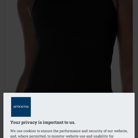
Your privacy is important to us.
1
/
3
We use cookies to ensure the performance and security of our website,
and, where permitted, to monitor website use and usability for