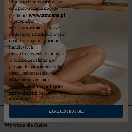
Warszawie odpowiednio: w
celu prowadzenia mojego
www.amoena.pl
profilu na
w przypadku
zarejestrowania się przeze
mnie na tej stronie lub w celu
dostarczania mi informacji
handlowych,
marketingowych lub innych
w formie newsletter’a w
przypadku zapisania się do
niego. Jednocześnie
Valletta Top
Leisure 
zapoznałam/em się i
wypocz
politykę
zrozumiałam/em
prywatności
, którą
(25)
akceptuję. *
ZAREJESTRUJ SIĘ
Powiązane artykuły
Wybrane dla Ciebie