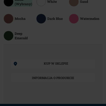
White
Sand
(Wybrany)
Mocha
Dark Blue
Watermelon
Deep
Emerald
KUP W SKLEPIE
INFORMACJA O PRODUKCIE