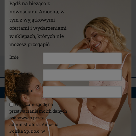
Prać w pralce w 40° przy użyciu delikatnego cyklu
Bądź na bieżąco z
prania, nie wybielać, nie suszyć w suszarce, nie
nowościami Amoena, w
prasować, nie czyść chemicznie. Uprać przed
tym z wyjątkowymi
pierwszym użyciem.
ofertami i wydarzeniami
Link
w sklepach, których nie
/pl/o-nas/instrukcje-pielegnacji-odziezy/
możesz przegapić
Imię
ZADAJ PYTANIE
OPINIE
Nazwisko
Adres e-mail
*
MOŻE SPODOBAĆ CI SIĘ TAKŻE
Wyrażam zgodę na
przetwarzanie moich danych
osobowych przez
administratora: Amoena
Polska Sp. z o.o. w