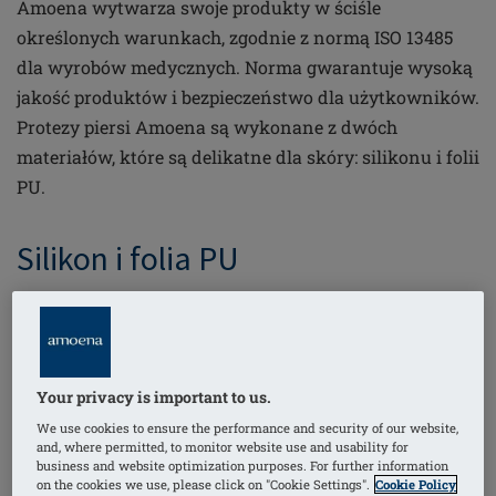
Amoena wytwarza swoje produkty w ściśle
określonych warunkach, zgodnie z normą ISO 13485
dla wyrobów medycznych. Norma gwarantuje wysoką
jakość produktów i bezpieczeństwo dla użytkowników.
Protezy piersi Amoena są wykonane z dwóch
materiałów, które są delikatne dla skóry: silikonu i folii
PU.
Silikon i folia PU
Silikon jest produkowany syntetycznie z naturalnych
surowców – piasku i węgla. Ma różne zalety: jest
przyjazny dla skóry, miękki, hydrofobowy i wysoce
Your privacy is important to us.
odporny na działanie chemikaliów i ciepła. Oznacza to
We use cookies to ensure the performance and security of our website,
m.in. że protezy piersi szybko dostosowują się do
and, where permitted, to monitor website use and usability for
temperatury ciała. Amoena opracowuje i formułuje
business and website optimization purposes. For further information
on the cookies we use, please click on "Cookie Settings".
Cookie Policy
własny żel silikonowy, którego jakość jest dokładnie