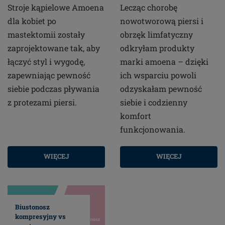
Stroje kąpielowe Amoena
Lecząc chorobę
dla kobiet po
nowotworową piersi i
mastektomii zostały
obrzęk limfatyczny
zaprojektowane tak, aby
odkryłam produkty
łączyć styl i wygodę,
marki amoena – dzięki
zapewniając pewność
ich wsparciu powoli
siebie podczas pływania
odzyskałam pewność
z protezami piersi.
siebie i codzienny
komfort
funkcjonowania.
WIĘCEJ
WIĘCEJ
Biustonosz
kompresyjny vs