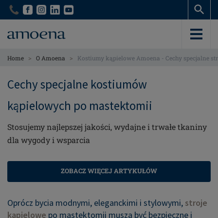
Skip
Skip
to
to
main
main
content
content
>
>
Home
O Amoena
Kostiumy kąpielowe Amoena - Cechy specjalne st
Cechy specjalne kostiumów
kąpielowych po mastektomii
Stosujemy najlepszej jakości, wydajne i trwałe tkaniny
dla wygody i wsparcia
ZOBACZ WIĘCEJ ARTYKUŁÓW
Oprócz bycia modnymi, eleganckimi i stylowymi,
stroje
kąpielowe
po mastektomii muszą być bezpieczne i