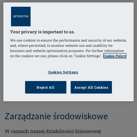
naszych produktów, jak i wewnętrznych procesów.
Wysokiej jakości, bezpieczne produkty oraz efektywne
i wydajne działania pozwalają nam sprostać
wymaganiom naszych partnerów biznesowych i
Your privacy is important to us.
zadowolić nasze klientki. Dzięki spójnej dokumentacji
We use cookies to ensure the performance and security of our website,
and, where permitted, to monitor website use and usability for
i ewidencji wszystkich procesów w ramach
business and website optimization purposes. For further information
zarządzania jakością, zapewniamy sprawne
on the cookies we use, please click on "Cookie Settings".
Cookie Policy
funkcjonowanie zgodne z procedurami i ciągłe
doskonalenie. Amoena jest certyfikowana zgodnie z
Cookies Settings
ISO 13485
, normą, która wskazuje na wysokie
wymagania stawiane systemom zarządzania jakością
Reject All
Accept All Cookies
dla producentów wyrobów medycznych.
Zarządzanie środowiskowe
W ramach naszej działalności biznesowej