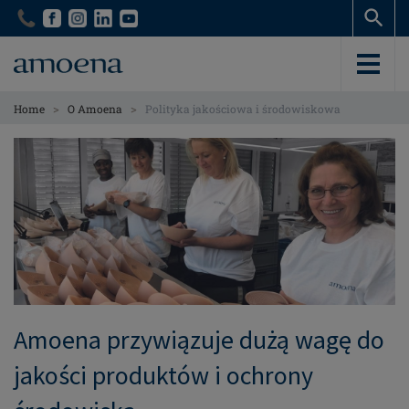
Skip
Skip
to
to
main
main
content
content
>
>
Home
O Amoena
Polityka jakościowa i środowiskowa
Amoena przywiązuje dużą wagę do
jakości produktów i ochrony