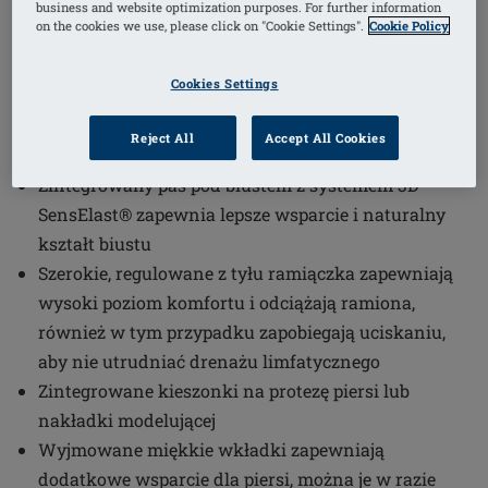
business and website optimization purposes. For further information
on the cookies we use, please click on "Cookie Settings".
Cookie Policy
Numer artykułu: 45138 Linda Top
Cookies Settings
Innowacyjna technologia 3D SensElast® w obszarze
brzucha z przodu i górnej części pleców zapewnia
Reject All
Accept All Cookies
delikatny efekt masażu w połączeniu z ruchem ciała
Zintegrowany pas pod biustem z systemem 3D
SensElast® zapewnia lepsze wsparcie i naturalny
kształt biustu
Szerokie, regulowane z tyłu ramiączka zapewniają
wysoki poziom komfortu i odciążają ramiona,
również w tym przypadku zapobiegają uciskaniu,
aby nie utrudniać drenażu limfatycznego
Zintegrowane kieszonki na protezę piersi lub
nakładki modelującej
Wyjmowane miękkie wkładki zapewniają
dodatkowe wsparcie dla piersi, można je w razie