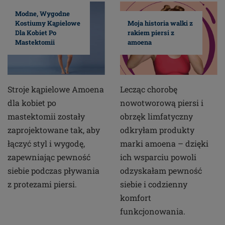
Modne, Wygodne
Kostiumy Kąpielowe
Moja historia walki z
Dla Kobiet Po
rakiem piersi z
Mastektomii
amoena
Stroje kąpielowe Amoena
Lecząc chorobę
dla kobiet po
nowotworową piersi i
mastektomii zostały
obrzęk limfatyczny
zaprojektowane tak, aby
odkryłam produkty
łączyć styl i wygodę,
marki amoena – dzięki
zapewniając pewność
ich wsparciu powoli
siebie podczas pływania
odzyskałam pewność
z protezami piersi.
siebie i codzienny
komfort
funkcjonowania.