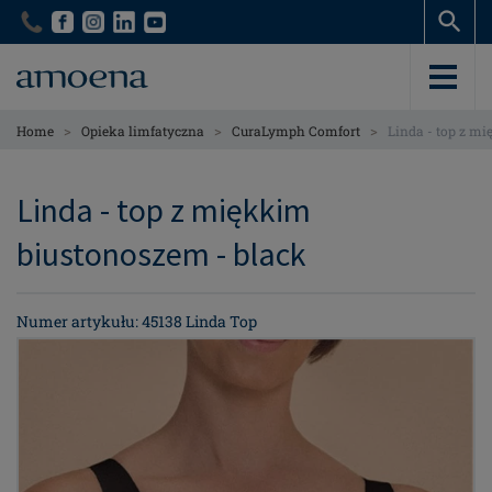
Skip
Skip
to
to
main
main
content
content
>
>
>
Home
Opieka limfatyczna
CuraLymph Comfort
Linda - top z m
Linda - top z miękkim
biustonoszem - black
Numer artykułu: 45138 Linda Top