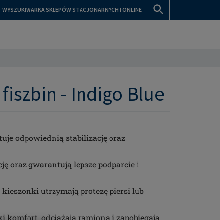
WYSZUKIWARKA SKLEPÓW STACJONARNYCH I ONLINE
fiszbin - Indigo Blue
uje odpowiednią stabilizację oraz
cję oraz gwarantują lepsze podparcie i
ieszonki utrzymają protezę piersi lub
 komfort, odciążają ramiona i zapobiegają