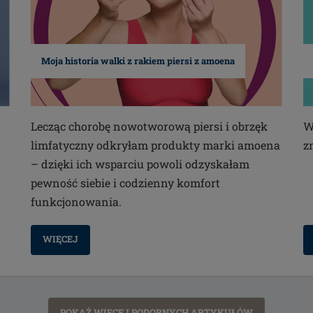
Moja historia walki z rakiem piersi z amoena
Lecząc chorobę nowotworową piersi i obrzęk
W
limfatyczny odkryłam produkty marki amoena
z
– dzięki ich wsparciu powoli odzyskałam
pewność siebie i codzienny komfort
funkcjonowania.
WIĘCEJ
POKAŻ WIĘCEJ PODOBNYCH ARTYKUŁÓW