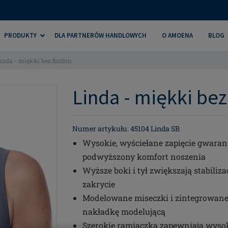
PRODUKTY
DLA PARTNERÓW HANDLOWYCH
O AMOENA
BLOG
inda - miękki bez fiszbin
Linda - miękki bez 
Numer artykułu: 45104 Linda SB
Wysokie, wyściełane zapięcie gwarant
podwyższony komfort noszenia
Wyższe boki i tył zwiększają stabiliza
zakrycie
Modelowane miseczki i zintegrowane k
nakładkę modelującą
Szerokie ramiączka zapewniają wysoki