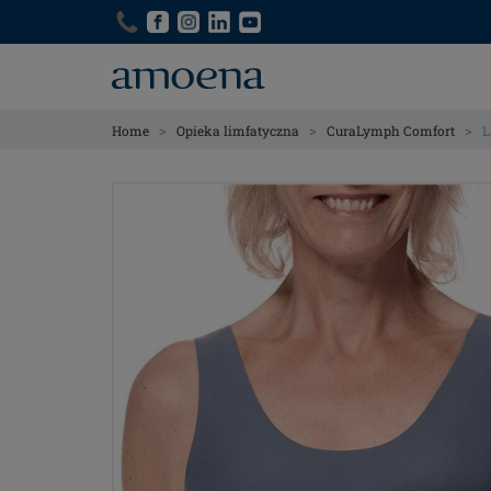
Skip
Skip
to
to
main
main
content
content
>
>
>
Home
Opieka limfatyczna
CuraLymph Comfort
L