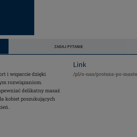
ZADAJ PYTANIE
Link
rt i wsparcie dzięki
/pl/o-nas/proteza-po-maste
nym rozwiązaniom.
zapewniać delikatny masaż
la kobiet poszukujących
ień.