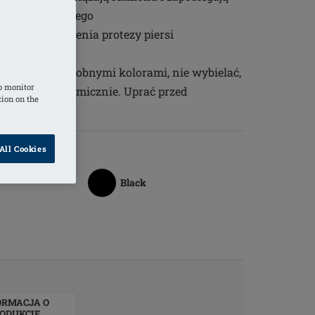
ażu limfatycznego
piersi do noszenia protezy piersi
 stopniach z podobnymi kolorami, nie wybielać,
o monitor
nie czyścić chemicznie. Uprać przed
tion on the
All Cookies
Black
ORMACJA O
ODUKCIE