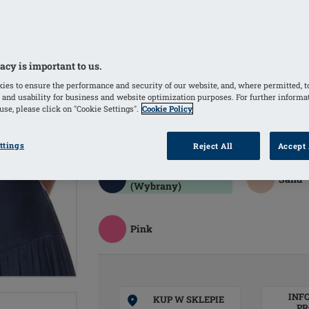
wcinaniu się, aby nie utrudniać dren
Przeznaczenie: Biustonosz po operacji 
Wyrób medyczny
acy is important to us.
Prać ręcznie, zapięty na haftki, w 30
ies to ensure the performance and security of our website, and, where permitted, t
nie suszyć w suszarce, nie prasować, 
 and usability for business and website optimization purposes. For further informa
pierwszym użyciem
se, please click on "Cookie Settings".
Cookie Policy
KOLORY
ttings
Reject All
Accept 
Indigo Blue
Sand
(Wybrany)
Pink
INF
KUP W SKLEPIE
PR