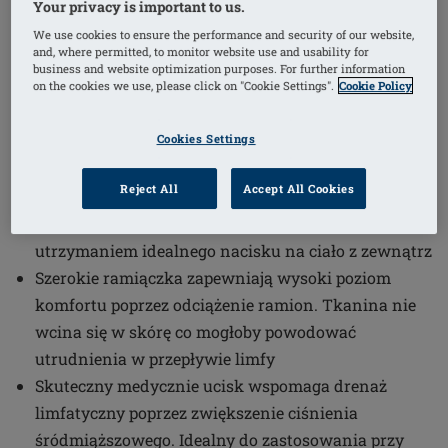
Your privacy is important to us.
We use cookies to ensure the performance and security of our website,
(1)
Numer artykułu: 44816 LymphFlow
and, where permitted, to monitor website use and usability for
SB FC
business and website optimization purposes. For further information
Innowacyjna technologia łączenia gwarantuje
on the cookies we use, please click on "Cookie Settings".
Cookie Policy
płaskie szwy i zapobiega wcinaniu się biustonosza
Cookies Settings
w ciało, nie zakłóca funkcjonowania układu
limfatycznego. Rodzaj materiału w połączeniu z
Reject All
Accept All Cookies
zastosowaną technologią łączenia powoduje
zwiększenie sztywności materiału, co skutkuje
utrzymaniem idealnego nacisku na ciało z zewnątrz
Szerokie ramiączka zapewniają wysoki poziom
komfortu poprzez odciążenie ramion. Tkanina nie
wcina się w skórę co mogłoby powodować
utrudnienia w przepływie limfy
Skuteczny medycznie ucisk wspomaga drenaż
limfatyczny poprzez zwiększenie ciśnienia
śródmiąższowego. Idealny do zastosowania przy