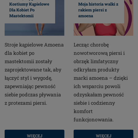
Kostiumy Kąpielowe
Moja historia walki z
Dla Kobiet Po
rakiem piersi z
Mastektomii
amoena
Stroje kąpielowe Amoena
Lecząc chorobę
dla kobiet po
nowotworową piersi i
mastektomii zostały
obrzęk limfatyczny
zaprojektowane tak, aby
odkryłam produkty
łączyć styl i wygodę,
marki amoena – dzięki
zapewniając pewność
ich wsparciu powoli
siebie podczas pływania
odzyskałam pewność
z protezami piersi.
siebie i codzienny
komfort
funkcjonowania.
WIĘCEJ
WIĘCEJ