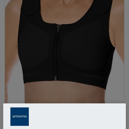
1
/
7