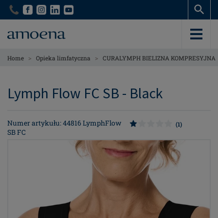
Skip
Skip
to
to
main
main
content
content
>
>
Home
Opieka limfatyczna
CURALYMPH BIELIZNA KOMPRESYJNA
Lymph Flow FC SB - Black
Numer artykułu: 44816 LymphFlow
(1)
SB FC