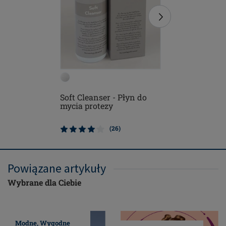
Soft Cleanser - Płyn do
Miękka s
mycia protezy
(26)
Powiązane artykuły
Wybrane dla Ciebie
Modne, Wygodne