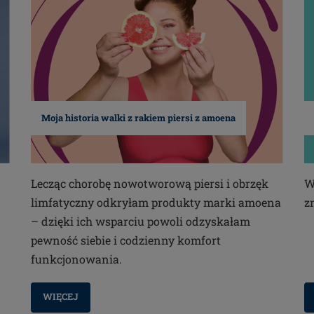
Moja historia walki z rakiem piersi z amoena
Lecząc chorobę nowotworową piersi i obrzęk
W
limfatyczny odkryłam produkty marki amoena
z
– dzięki ich wsparciu powoli odzyskałam
pewność siebie i codzienny komfort
funkcjonowania.
WIĘCEJ