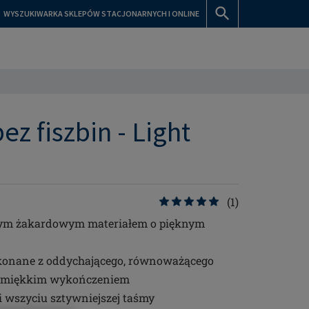
WYSZUKIWARKA SKLEPÓW STACJONARNYCH I ONLINE
ez fiszbin - Light
(1)
nym żakardowym materiałem o pięknym
konane z oddychającego, równoważącego
, z miękkim wykończeniem
 wszyciu sztywniejszej taśmy