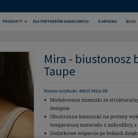
PRODUKTY
DLA PARTNERÓW HANDLOWYCH
O AMOENA
BLOG
Mira - biustonosz b
Taupe
Numer artykułu: 44610 Mira SB
Modelowane miseczki ze struktural
designie
Obustronne kieszonki na protezy wy
temperaturę materiału z mikrofibry
Dodatkowe wsparcie po bokach dzięki