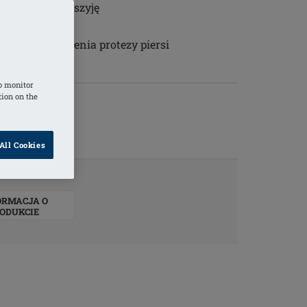
ają ramiona i szyję
yłu
piersi do noszenia protezy piersi
o monitor
tion on the
All Cookies
ORMACJA O
ODUKCIE