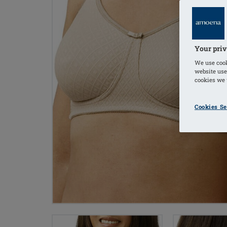
Your priv
We use cook
website use
cookies we u
Cookies Se