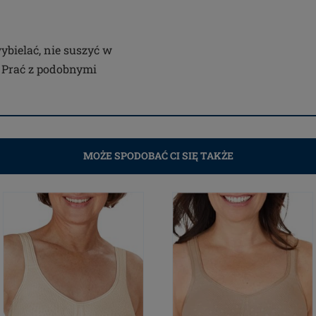
wybielać, nie suszyć w
. Prać z podobnymi
MOŻE SPODOBAĆ CI SIĘ TAKŻE