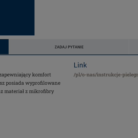
ZADAJ PYTANIE
Link
 zapewniający komfort
/pl/o-nas/instrukcje-pieleg
osz posiada wyprofilowane
z materiał z mikrofibry