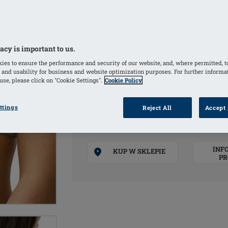
Szerokie wyściełane ramiączka odciąż
Elastyczne ramiączka regulowane z t
Przeznaczenie: Biustonosz po operacji 
Wyrób medyczny
acy is important to us.
ies to ensure the performance and security of our website, and, where permitted, t
 and usability for business and website optimization purposes. For further informa
KOLORY
se, please click on "Cookie Settings".
Cookie Policy
Light Taupe
(Wybrany)
ttings
Reject All
Accept 
INF
KUP W SKLEPIE
PR