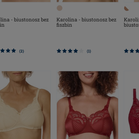
Karol
lina - biustonosz bez
Karolina - biustonosz bez
biusto
bin
fiszbin
(2)
(1)