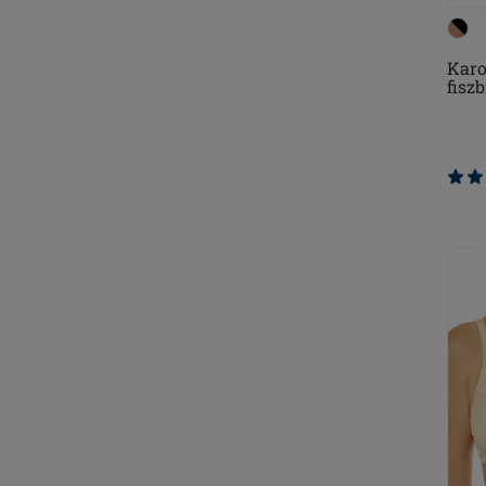
Karo
fisz