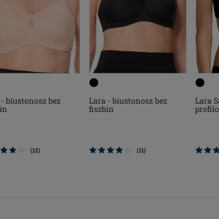
Lara S
 - biustonosz bez
Lara - biustonosz bez
profil
bin
fiszbin
(12)
(11)