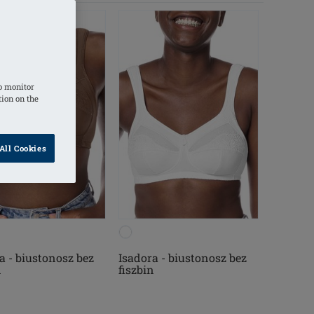
o monitor
tion on the
All Cookies
a - biustonosz bez
Isadora - biustonosz bez
n
fiszbin