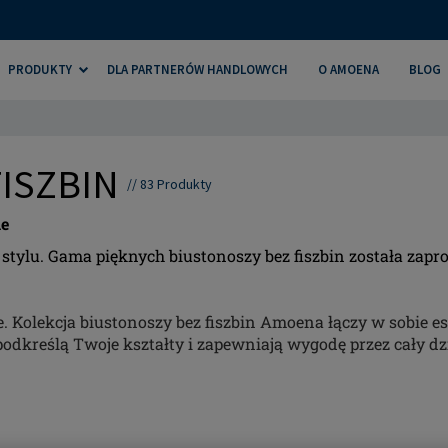
PRODUKTY
DLA PARTNERÓW HANDLOWYCH
O AMOENA
BLOG
FISZBIN
//
83
Produkty
le
 stylu. Gama pięknych biustonoszy bez fiszbin została zapr
e. Kolekcja biustonoszy bez fiszbin Amoena łączy w sobie e
odkreślą Twoje kształty i zapewniają wygodę przez cały dz