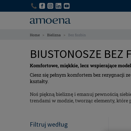
Skip
Skip
to
to
main
main
content
content
>
>
Home
Bielizna
Bez fiszbin
BIUSTONOSZE BEZ 
Komfortowe, miękkie, lecz wspierające mode
Ciesz się pełnym komfortem bez rezygnacji ze
kształty.
Noś piękną bieliznę i emanuj pewnością siebi
trendami w modzie, tworząc elementy, które p
Filtruj według