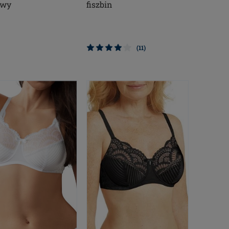
owy
fiszbin
(11)