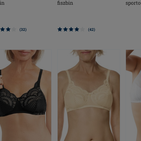
bin
fiszbin
sport
(32)
(42)