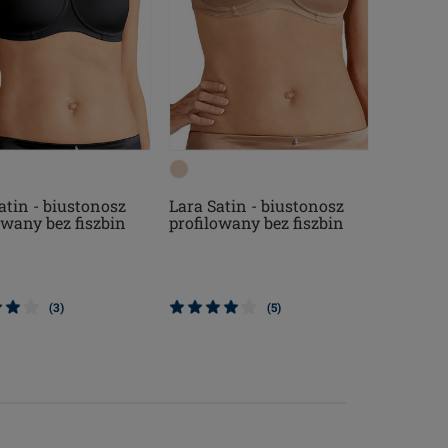
atin - biustonosz
Lara Satin - biustonosz
owany bez fiszbin
profilowany bez fiszbin
(3)
(5)