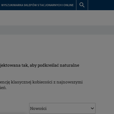
WYSZUKIWARKA SKLEPÓW STACJONARNYCH I ONLINE
ojektowana tak, aby podkreślać naturalne
sencję klasycznej kobiecości z najnowszymi
ień.