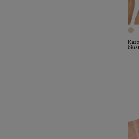
Karo
bius