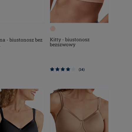
Kitty - biustonosz
na - biustonosz bez
bezszwowy
n
(14)