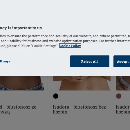
acy is important to us.
ies to ensure the performance and security of our website, and, where permitted, t
 and usability for business and website optimization purposes. For further informa
se, please click on "Cookie Settings".
Cookie Policy
ttings
Reject All
Accept 
Isadora - biustonosz bez
el - biustonosz ze
Isador
fiszbin
awką
fiszbi