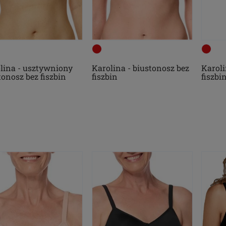
lina - usztywniony
Karolina - biustonosz bez
Karoli
tonosz bez fiszbin
fiszbin
fiszbi