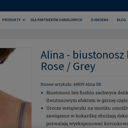
PRODUKTY
DLA PARTNERÓW HANDLOWYCH
O AMOENA
BLOG
Alina - biustonosz 
Rose / Grey
Numer artykułu: 44509 Alina SB
Biustonosz bez fiszbin zachwyca del
dwutonowym efektem w górnej części 
Urocze wstążeczki na mostku umożliwia
zawiązane w kokardkę obniżają dekolt
pozwalają wyeksponować koronkową w