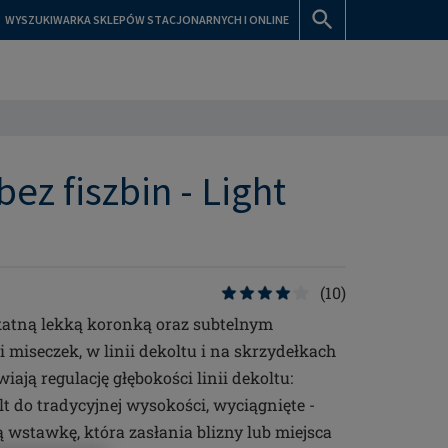
WYSZUKIWARKA SKLEPÓW STACJONARNYCH I ONLINE
bez fiszbin - Light
(10)
ikatną lekką koronką oraz subtelnym
miseczek, w linii dekoltu i na skrzydełkach
ją regulację głębokości linii dekoltu:
 do tradycyjnej wysokości, wyciągnięte -
stawkę, która zasłania blizny lub miejsca