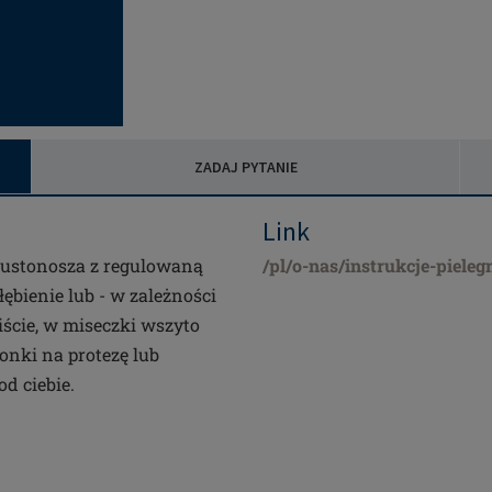
ZADAJ PYTANIE
Link
iustonosza z regulowaną
/pl/o-nas/instrukcje-pieleg
ębienie lub - w zależności
wiście, w miseczki wszyto
onki na protezę lub
d ciebie.