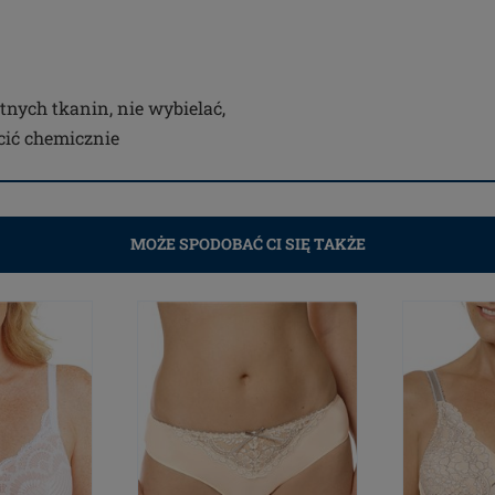
tnych tkanin, nie wybielać,
ścić chemicznie
MOŻE SPODOBAĆ CI SIĘ TAKŻE