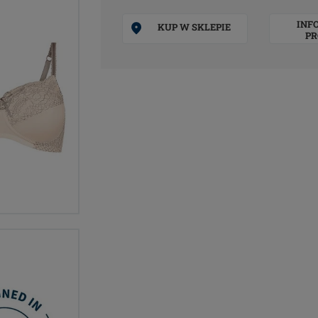
INF
KUP W SKLEPIE
PR