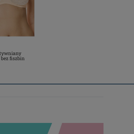
ztywniany
bez fiszbin