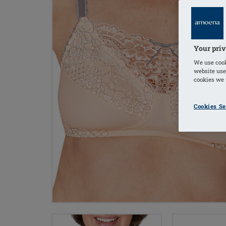
Your priv
We use cook
website use
cookies we u
Cookies Se