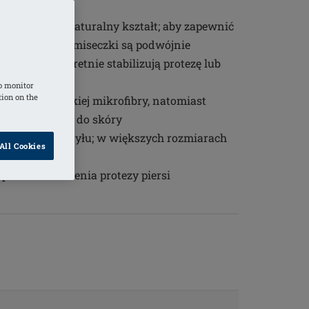
ają im ładny, naturalny kształt; aby zapewnić
h rozmiarach miseczki są podwójnie
potrzeby dyskretnie stabilizują protezę lub
o monitor
tion on the
onano z miękkiej mikrofibry, natomiast
gładko przylega do skóry
 regulować z tyłu; w większych rozmiarach
All Cookies
śnie
piersi do noszenia protezy piersi