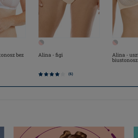
tonosz bez
Alina - figi
Alina - us
biustonosz 
(6)