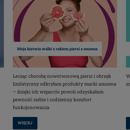
Moja historia walki z rakiem piersi z amoena
Lecząc chorobę nowotworową piersi i obrzęk
W
limfatyczny odkryłam produkty marki amoena
z
– dzięki ich wsparciu powoli odzyskałam
pewność siebie i codzienny komfort
funkcjonowania.
WIĘCEJ