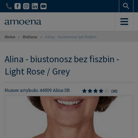
Skip
Skip
to
to
main
main
content
content
>
>
Home
Bielizna
Alina - biustonosz bez fiszbin
Alina - biustonosz bez fiszbin -
Light Rose / Grey
Numer artykułu: 44509 Alina SB
(10)