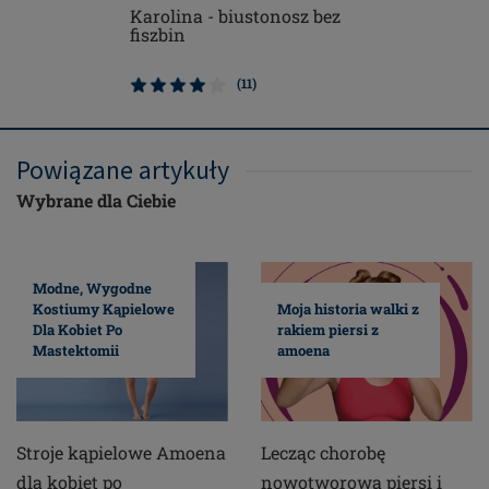
Karolina - biustonosz bez
Alina - fi
fiszbin
(11)
Powiązane artykuły
Wybrane dla Ciebie
Modne, Wygodne
Kostiumy Kąpielowe
Moja historia walki z
Dla Kobiet Po
rakiem piersi z
Mastektomii
amoena
Stroje kąpielowe Amoena
Lecząc chorobę
dla kobiet po
nowotworową piersi i