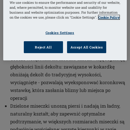
We use cookies to ensure the performance and security of our website,
1
/
4
and, where permitted, to monitor website use and usability for
business and website optimization purposes. For further information
on the cookies we use, please click on "Cookie Settings".
Cookie Policy
(10)
Numer artykułu: 44509 Alina SB
Biustonosz bez fiszbin zachwyca delikatną lekką
Cookies Settings
koronką oraz subtelnym dwutonowym efektem w
górnej części miseczek, w linii dekoltu i na
Reject All
Accept All Cookies
skrzydełkach
Urocze wstążeczki na mostku umożliwiają regulację
głębokości linii dekoltu: zawiązane w kokardkę
obniżają dekolt do tradycyjnej wysokości,
wyciągnięte - pozwalają wyeksponować koronkową
wstawkę, która zasłania blizny lub miejsca po
operacji
Dzielone miseczki unoszą piersi i nadają im ładny,
naturalny kształt; aby zapewnić optymalne
podtrzymanie, w większych rozmiarach miseczki są
podwójnie wyściełane; wszyte kieszonki w razie