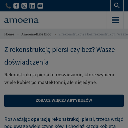
Skip
Skip
to
to
main
main
content
content
>
>
Home
Amoena4Life Blog
Z rekonstrukcją i bez rekonstrukcji. Wasz
Z rekonstrukcją piersi czy bez? Wasze
doświadczenia
Rekonstrukcja piersi to rozwiązanie, które wybiera
wiele kobiet po mastektomii, ale niejedyne.
ZOBACZ WIĘCEJ ARTYKUŁÓW
Rozważając
operację rekonstrukcji piersi
, trzeba wziąć
pod uwagę wiele czynników.
I chociaż każda kobieta