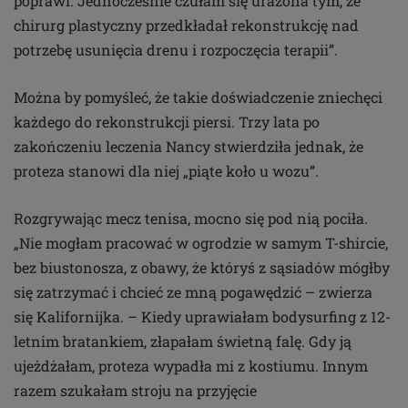
poprawi. Jednocześnie czułam się urażona tym, że
chirurg plastyczny przedkładał rekonstrukcję nad
potrzebę usunięcia drenu i rozpoczęcia terapii”.
Można by pomyśleć, że takie doświadczenie zniechęci
każdego do rekonstrukcji piersi. Trzy lata po
zakończeniu leczenia Nancy stwierdziła jednak, że
proteza stanowi dla niej „piąte koło u wozu”.
Rozgrywając mecz tenisa, mocno się pod nią pociła.
„Nie mogłam pracować w ogrodzie w samym T-shircie,
bez biustonosza, z obawy, że któryś z sąsiadów mógłby
się zatrzymać i chcieć ze mną pogawędzić – zwierza
się Kalifornijka. – Kiedy uprawiałam bodysurfing z 12-
letnim bratankiem, złapałam świetną falę. Gdy ją
ujeżdżałam, proteza wypadła mi z kostiumu. Innym
razem szukałam stroju na przyjęcie