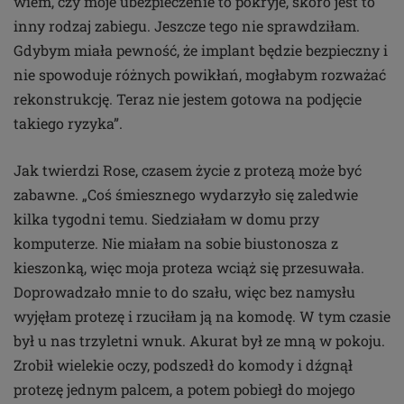
wiem, czy moje ubezpieczenie to pokryje, skoro jest to
inny rodzaj zabiegu. Jeszcze tego nie sprawdziłam.
Gdybym miała pewność, że implant będzie bezpieczny i
nie spowoduje różnych powikłań, mogłabym rozważać
rekonstrukcję. Teraz nie jestem gotowa na podjęcie
takiego ryzyka”.
Jak twierdzi Rose, czasem życie z protezą może być
zabawne. „Coś śmiesznego wydarzyło się zaledwie
kilka tygodni temu. Siedziałam w domu przy
komputerze. Nie miałam na sobie biustonosza z
kieszonką, więc moja proteza wciąż się przesuwała.
Doprowadzało mnie to do szału, więc bez namysłu
wyjęłam protezę i rzuciłam ją na komodę. W tym czasie
był u nas trzyletni wnuk. Akurat był ze mną w pokoju.
Zrobił wielekie oczy, podszedł do komody i dźgnął
protezę jednym palcem, a potem pobiegł do mojego