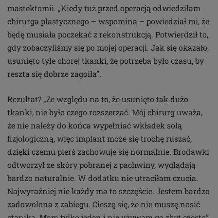
mastektomii. „Kiedy tuż przed operacją odwiedziłam
chirurga plastycznego – wspomina – powiedział mi, że
będę musiała poczekać z rekonstrukcją. Potwierdził to,
gdy zobaczyliśmy się po mojej operacji. Jak się okazało,
usunięto tyle chorej tkanki, że potrzeba było czasu, by
reszta się dobrze zagoiła”.
Rezultat? „Ze względu na to, że usunięto tak dużo
tkanki, nie było czego rozszerzać. Mój chirurg uważa,
że nie należy do końca wypełniać wkładek solą
fizjologiczną, więc implant może się trochę ruszać,
dzięki czemu pierś zachowuje się normalnie. Brodawki
odtworzył ze skóry pobranej z pachwiny, wyglądają
bardzo naturalnie. W dodatku nie utraciłam czucia.
Najwyraźniej nie każdy ma to szczęście. Jestem bardzo
zadowolona z zabiegu. Cieszę się, że nie muszę nosić
stanika. Mam tylko jeden i nie używam go zbyt często”.