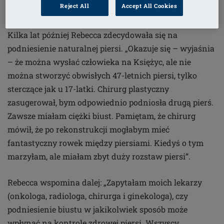
Reject All
Accept All Cookies
Kilka lat później Rebecca zdecydowała się na
podniesienie naturalnej piersi. „Okazuje się – wyjaśnia
– że można wysłać człowieka na Księżyc, ale nie
można stworzyć obwisłych 47-letnich piersi, tylko
sterczące jak u 17-latki. Chirurg plastyczny
zasugerował, bym odpowiednio podniosła drugą pierś.
Zawsze miałam ciężki biust. Pamiętam, że chirurg
mówił, że po rekonstrukcji mogłabym mieć
fantastyczny rowek między piersiami. Kiedyś o tym
marzyłam, ale miałam zbyt duży rozstaw piersi”.
Rebecca wspomina dalej: „Zapytałam moich lekarzy
(onkologa, radiologa, chirurga i ginekologa), czy
podniesienie biustu w jakikolwiek sposób może
wpłynąć na kontrolę zdrowej piersi. Wszyscy