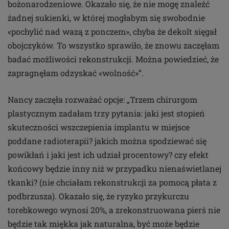
bożonarodzeniowe. Okazało się, że nie mogę znaleźć
żadnej sukienki, w której mogłabym się swobodnie
«pochylić nad wazą z ponczem», chyba że dekolt sięgał
obojczyków. To wszystko sprawiło, że znowu zaczęłam
badać możliwości rekonstrukcji. Można powiedzieć, że
zapragnęłam odzyskać «wolność»”.
Nancy zaczęła rozważać opcje: „Trzem chirurgom
plastycznym zadałam trzy pytania: jaki jest stopień
skuteczności wszczepienia implantu w miejsce
poddane radioterapii? jakich można spodziewać się
powikłań i jaki jest ich udział procentowy? czy efekt
końcowy będzie inny niż w przypadku nienaświetlanej
tkanki? (nie chciałam rekonstrukcji za pomocą płata z
podbrzusza). Okazało się, że ryzyko przykurczu
torebkowego wynosi 20%, a zrekonstruowana pierś nie
będzie tak miękka jak naturalna, być może będzie