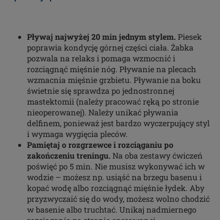
Pływaj najwyżej 20 min jednym stylem.
Piesek
poprawia kondycję górnej części ciała. Żabka
pozwala na relaks i pomaga wzmocnić i
rozciągnąć mięśnie nóg. Pływanie na plecach
wzmacnia mięśnie grzbietu. Pływanie na boku
świetnie się sprawdza po jednostronnej
mastektomii (należy pracować ręką po stronie
nieoperowanej). Należy unikać pływania
delfinem, ponieważ jest bardzo wyczerpujący styl
i wymaga wygięcia pleców.
Pamiętaj o rozgrzewce i rozciąganiu po
zakończeniu treningu.
Na oba zestawy ćwiczeń
poświęć po 5 min. Nie musisz wykonywać ich w
wodzie – możesz np. usiąść na brzegu basenu i
kopać wodę albo rozciągnąć mięśnie łydek. Aby
przyzwyczaić się do wody, możesz wolno chodzić
w basenie albo truchtać. Unikaj nadmiernego