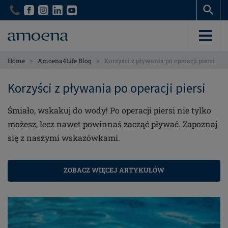
Skip
Skip
to
to
main
main
content
content
>
>
Home
Amoena4Life Blog
Korzyści z pływania po operacji piersi
Korzyści z pływania po operacji piersi
Śmiało, wskakuj do wody! Po operacji piersi nie tylko
możesz, lecz nawet powinnaś zacząć pływać. Zapoznaj
się z naszymi wskazówkami.
ZOBACZ WIĘCEJ ARTYKUŁÓW