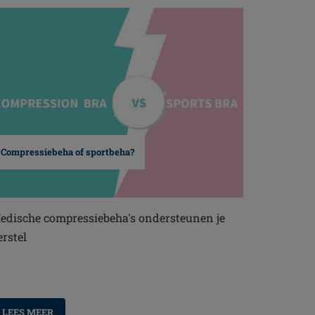
Compressiebeha of sportbeha?
edische compressiebeha's ondersteunen je
erstel
LEES MEER