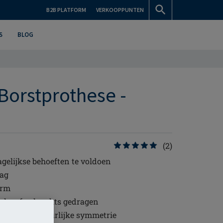
B2B PLATFORM
VERKOOPPUNTEN
S
BLOG
 Borstprothese -
(2)
gelijkse behoeften te voldoen
aag
orm
nks ofwel rechts gedragen
t voor een natuurlijke symmetrie