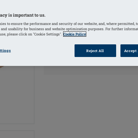
KLEUREN
acy is important to us.
ies to ensure the performance and security of our website, and, where permitted, t
Ivory
(Geselecteerd)
 and usability for business and website optimization purposes. For further informa
se, please click on "Cookie Settings".
Cookie Policy
ttings
Reject All
Accept 
PRODUC
VIND EEN
VERKOOPPUNT