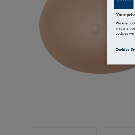
Your priv
We use cook
website use
cookies we u
Cookies Se