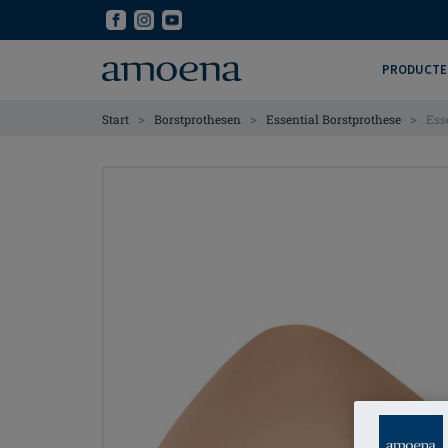
Skip
Skip
to
to
main
main
PRODUCTE
content
content
>
>
>
Start
Borstprothesen
Essential Borstprothese
Ess