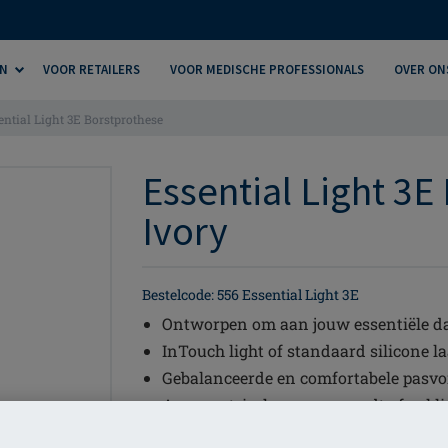
N
VOOR RETAILERS
VOOR MEDISCHE PROFESSIONALS
OVER ON
ential Light 3E Borstprothese
Essential Light 3E
Ivory
Bestelcode: 556 Essential Light 3E
Ontworpen om aan jouw essentiële da
InTouch light of standaard silicone l
Gebalanceerde en comfortabele pasv
Asymmetrische vorm - wordt ofwel li
Geeft je het comfort dat je nodig heb