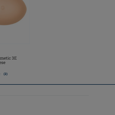
metic 3E
ese
(2)