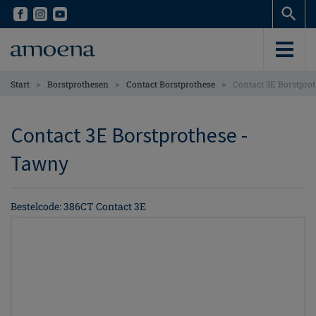
Skip
Skip
to
to
main
main
content
content
>
>
>
Start
Borstprothesen
Contact Borstprothese
Contact 3E Borstpro
Contact 3E Borstprothese -
Tawny
Bestelcode: 386CT Contact 3E