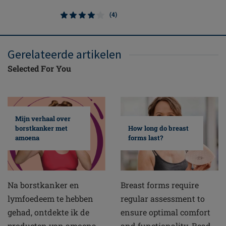
(4)
Gerelateerde artikelen
Selected For You
Mijn verhaal over
borstkanker met
How long do breast
amoena
forms last?
Na borstkanker en
Breast forms require
lymfoedeem te hebben
regular assessment to
gehad, ontdekte ik de
ensure optimal comfort
producten van amoena
and functionality. Read