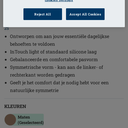
1
/
2
Reject All
Accept All Cookies
Bestelcode: 04220-004 Essential Light
2S
Ontworpen om aan jouw essentiële dagelijkse
behoeften te voldoen
InTouch light of standaard silicone laag
Gebalanceerde en comfortabele pasvorm
Symmetrische vorm - kan aan de linker- of
rechterkant worden gedragen
Geeft je het comfort dat je nodig hebt voor een
natuurlijke symmetrie
KLEUREN
Maten
(Geselecteerd)