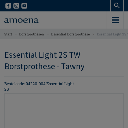
Skip
Skip
to
to
main
main
content
content
>
>
>
Start
Borstprothesen
Essential Borstprothese
Essential Light 2S
Essential Light 2S TW
Borstprothese - Tawny
Bestelcode: 04220-004 Essential Light
2S