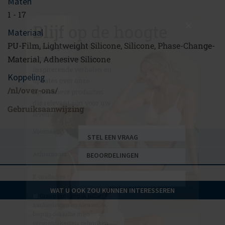
Blijf op de hoogte
Maten
1 - 17
Ontvang het laatste
Materiaal
Amoena nieuws, tips,
PU-Film, Lightweight Silicone, Silicone, Phase-Change-
inspirerende verhalen en
Material, Adhesive Silicone
updates over onze
Koppeling
innovatieve producten
/nl/over-ons/
die relevant zijn voor uw
levensstijl
Gebruiksaanwijzing
Voornaam
STEL EEN VRAAG
Achternaam
BEOORDELINGEN
E-mailadres
*
WAT U OOK ZOU KUNNEN INTERESSEREN
Graag ontvang ik jullie
aanbiedingen en nieuws. Ik