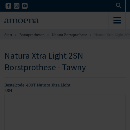
Skip
Skip
to
to
main
main
content
content
>
>
>
Start
Borstprothesen
Natura Borstprothese
Natura Xtra Light 2S
Natura Xtra Light 2SN
Borstprothese - Tawny
Bestelcode: 400T Natura Xtra Light
2SN