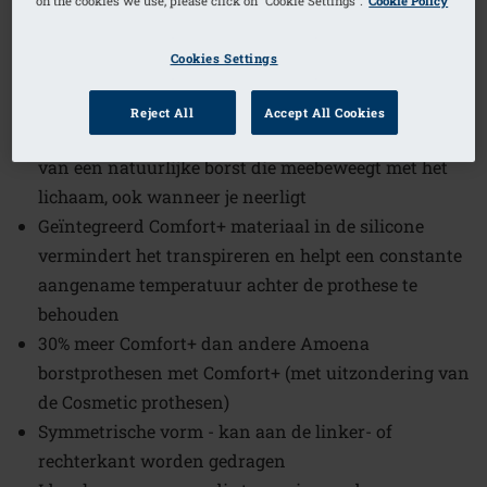
on the cookies we use, please click on "Cookie Settings".
Cookie Policy
1
/
2
Cookies Settings
Bestelcode: 400T Natura Xtra Light
2SN
Reject All
Accept All Cookies
Ontworpen om het gevoel en de uitstraling te geven
van een natuurlijke borst die meebeweegt met het
lichaam, ook wanneer je neerligt
Geïntegreerd Comfort+ materiaal in de silicone
vermindert het transpireren en helpt een constante
aangename temperatuur achter de prothese te
behouden
30% meer Comfort+ dan andere Amoena
borstprothesen met Comfort+ (met uitzondering van
de Cosmetic prothesen)
Symmetrische vorm - kan aan de linker- of
rechterkant worden gedragen