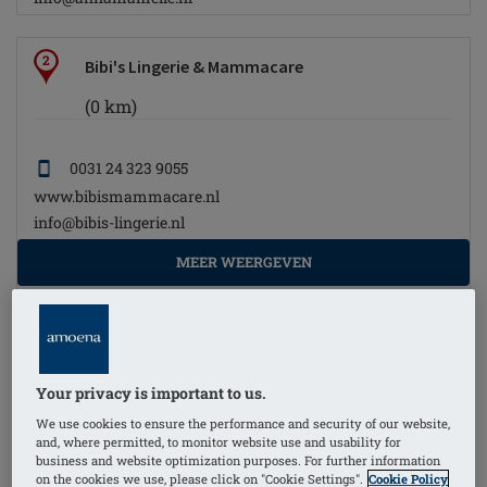
2
Bibi's Lingerie & Mammacare
(0 km)
0031 24 323 9055
www.bibismammacare.nl
info@bibis-lingerie.nl
MEER WEERGEVEN
2
Bodyfashion Lingerie Born
Your privacy is important to us.
(0 km)
We use cookies to ensure the performance and security of our website,
and, where permitted, to monitor website use and usability for
0031 46 451 98 32
business and website optimization purposes. For further information
on the cookies we use, please click on "Cookie Settings".
Cookie Policy
www.bodyfashion-born.nl