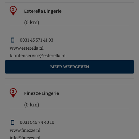
2
Esterella Lingerie
(0 km)
0031 45 571 41 03
www.esterella.nl
klantenservice@esterella.nl
MEER WEERGEVEN
2
Finezze Lingerie
(0 km)
0031 546 74 40 10
www.finezze.nl
info@finezze.nl