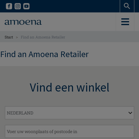
Skip
Skip
to
to
main
main
content
content
>
Start
Find an Amoena Retailer
Find an Amoena Retailer
Vind een winkel