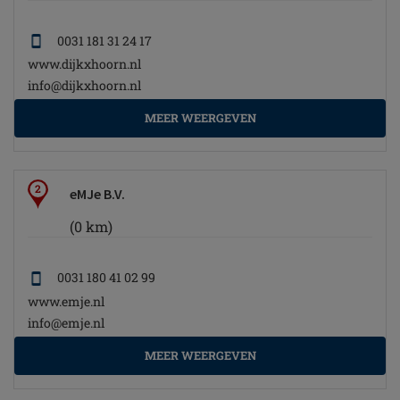
0031 181 31 24 17
www.dijkxhoorn.nl
info@dijkxhoorn.nl
MEER WEERGEVEN
2
eMJe B.V.
(0 km)
0031 180 41 02 99
www.emje.nl
info@emje.nl
MEER WEERGEVEN