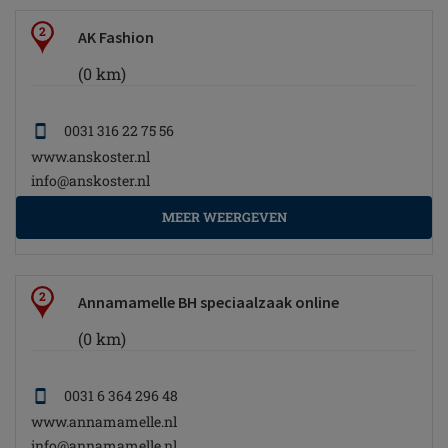
2
AK Fashion
(0 km)
0031 316 22 75 56
www.anskoster.nl
info@anskoster.nl
MEER WEERGEVEN
2
Annamamelle BH speciaalzaak online
(0 km)
0031 6 364 296 48
www.annamamelle.nl
info@annamamelle.nl