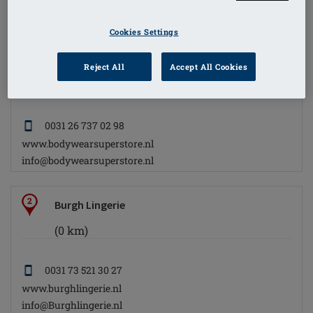
info@bodyfashion-born.nl
Cookies Settings
2
Bodywear Superstore
Reject All
Accept All Cookies
(0 km)
0031 26 737 02 98
www.bodywearsuperstore.nl
info@bodywearsuperstore.nl
2
Burgh Lingerie
(0 km)
0031 73 521 30 27
www.burghlingerie.nl
info@Burghlingerie.nl