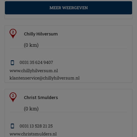
MEER WEERGEVEN
2
Chilly Hilversum
(0 km)
0031 35 624 9407
www.chillyhilversum.nl
klantenservice@chillyhilversum.nl
2
Christ Smulders
(0 km)
0031 13 528 21 25
www.christsmulders.nl