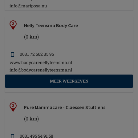
info@mariposa.nu
2
Nelly Teensma Body Care
(0 km)
0031 72 562 35 95
www.bodycarenellyteensma.nl
info@bodycarenellyteensma.nl
MEER WEERGEVEN
2
Pure Mammacare - Claessen Stultiëns
(0 km)
0031 495 54 91 58