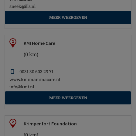
sneek@ills.nl
MEER WEERGEVEN
2
KMI Home Care
(0 km)
0031 30 603 29 71
www.kmimammacare.nl
info@kmi.nl
MEER WEERGEVEN
2
Krimpenfort Foundation
(0 km)