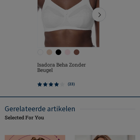
Isadora Beha Zonder
Rita Beh
Beugel
(23)
Gerelateerde artikelen
Selected For You