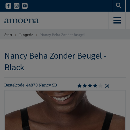
Skip
Skip
to
to
main
main
content
content
>
>
Start
Lingerie
Nancy Beha Zonder Beugel
Nancy Beha Zonder Beugel -
Black
Bestelcode: 44870 Nancy SB
(2)