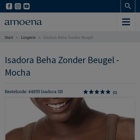
Skip
Skip
to
to
main
main
content
content
>
>
Start
Lingerie
Isadora Beha Zonder Beugel
Isadora Beha Zonder Beugel -
Mocha
Bestelcode: 44855 Isadora SB
(1)