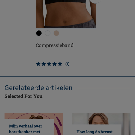
Compressieband
Anatomi
Compres
(1)
Gerelateerde artikelen
Selected For You
Mijn verhaal over
borstkanker met
How long do breast