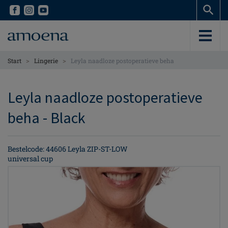
Skip
Skip
to
to
main
main
content
content
>
>
Start
Lingerie
Leyla naadloze postoperatieve beha
Leyla naadloze postoperatieve
beha - Black
Bestelcode: 44606 Leyla ZIP-ST-LOW
universal cup