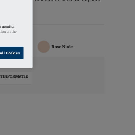
 gebruikt.
f verband
o monitor
tion on the
Rose Nude
All Cookies
TINFORMATIE