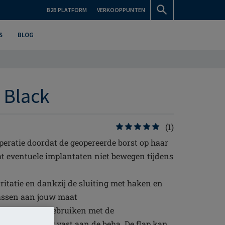
B2B PLATFORM
VERKOOPPUNTEN
S
BLOG
 Black
(1)
peratie doordat de geopereerde borst op haar
dat eventuele implantaten niet bewegen tijdens
rritatie en dankzij de sluiting met haken en
assen aan jouw maat
 dient om te gebruiken met de
de band stevig vast aan de beha. De flap kan