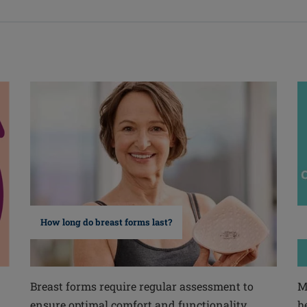
How long do breast forms last?
Breast forms require regular assessment to
M
ensure optimal comfort and functionality.
h