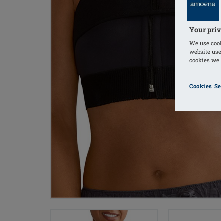
Your priv
We use cook
website use
cookies we u
Cookies Se