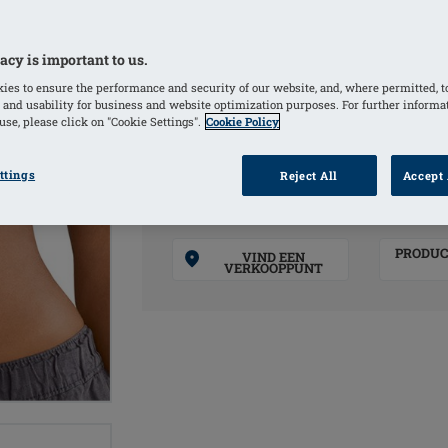
worden ingevouwen als hij niet wordt
Kan gebruikt worden met elke beha o
acy is important to us.
ies to ensure the performance and security of our website, and, where permitted, t
 and usability for business and website optimization purposes. For further informa
KLEUREN
se, please click on "Cookie Settings".
Cookie Policy
Black
(Geselecteerd)
White
ttings
Reject All
Accept 
PRODUC
VIND EEN
VERKOOPPUNT