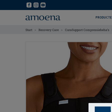
Skip
Skip
to
to
main
main
PRODUCTE
content
content
>
>
Start
Recovery Care
CuraSupport Compressiebeha’s