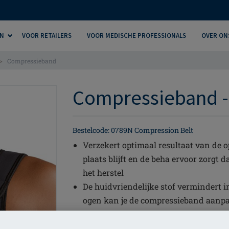
N
VOOR RETAILERS
VOOR MEDISCHE PROFESSIONALS
OVER ON
>
Compressieband
Compressieband -
Bestelcode: 0789N Compression Belt
Verzekert optimaal resultaat van de o
plaats blijft en de beha ervoor zorgt 
het herstel
De huidvriendelijke stof vermindert i
ogen kan je de compressieband aanp
De flap midden op de rug van de band
compressiebeha's van Amoena. Zo zit 