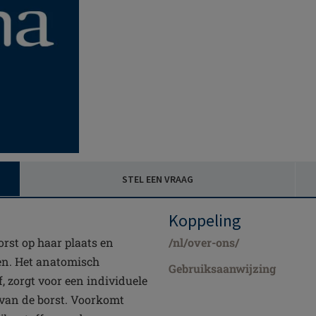
STEL EEN VRAAG
Koppeling
rst op haar plaats en
/nl/over-ons/
en. Het anatomisch
Gebruiksaanwijzing
, zorgt voor een individuele
van de borst. Voorkomt