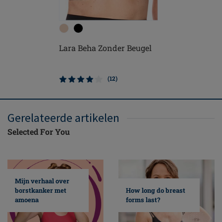
Lara Beha Zonder Beugel
Mara Beh
(12)
Gerelateerde artikelen
Selected For You
Mijn verhaal over
borstkanker met
How long do breast
amoena
forms last?