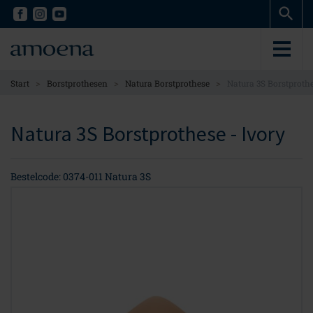
Skip
Skip
to
to
main
main
content
content
>
>
>
Start
Borstprothesen
Natura Borstprothese
Natura 3S Borstproth
Natura 3S Borstprothese - Ivory
Bestelcode: 0374-011 Natura 3S