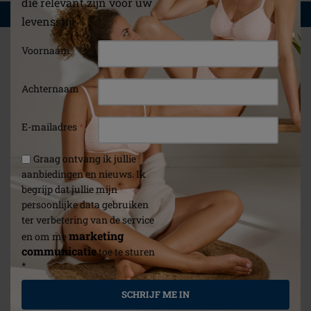
die relevant zijn voor uw
WAT U OOK ZOU KUNNEN INTERESSEREN
levensstijl
Voornaam
Achternaam
E-mailadres
*
Graag ontvang ik jullie
aanbiedingen en nieuws. Ik
begrijp dat jullie mijn
persoonlijke data gebruiken
ter verbetering van de service
marketing
en om me
communicatie
toe te sturen
*
Zelfklevende Tepels
Contact 
SCHRIJF ME IN