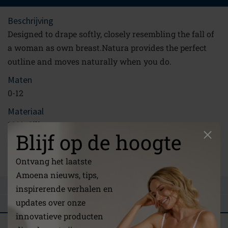
Beschrijving
Designed to drape softly, closely resembling the fall of
a woman as own breast.Natura provides the perfect
outline and moves naturally when you do.
Maten
0-12
Materiaal
100% Silicone
Blijf op de hoogte
Koppeling
/nl/a-notre-propos/
Ontvang het laatste
Amoena nieuws, tips,
STEL EEN VRAAG
inspirerende verhalen en
updates over onze
BEOORDELINGEN
innovatieve producten