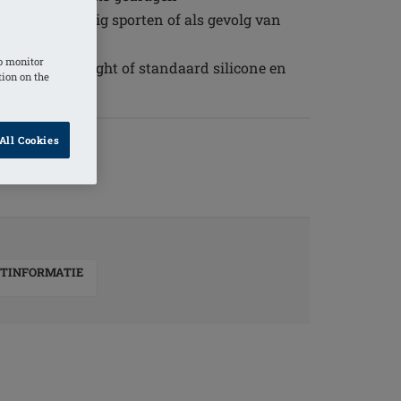
door regelmatig sporten of als gevolg van
o monitor
al; Intouch light of standaard silicone en
tion on the
All Cookies
TINFORMATIE