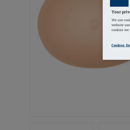
Your priv
We use cook
website use
cookies we u
Cookies Se