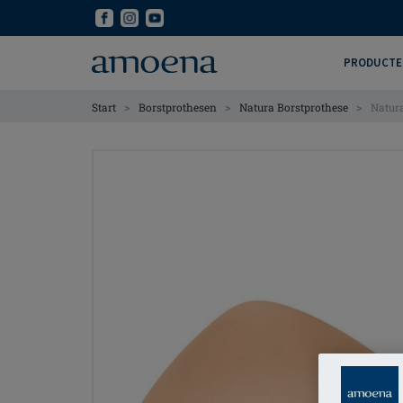
Skip
Skip
to
to
main
main
PRODUCTE
content
content
>
>
>
Start
Borstprothesen
Natura Borstprothese
Natura