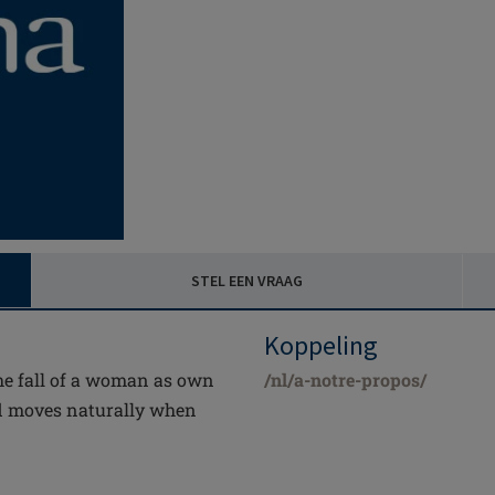
STEL EEN VRAAG
Koppeling
the fall of a woman as own
/nl/a-notre-propos/
nd moves naturally when