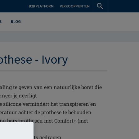
B2B PLATFORM
VERKOOPPUNTEN
S
BLOG
these - Ivory
ling te geven van een natuurlijke borst die
eer je neerligt
e silicone vermindert het transpireren en
ratuur achter de prothese te behouden
a borstprothesen met Comfort+ (met
sen)
nks ofwel rechts gedragen