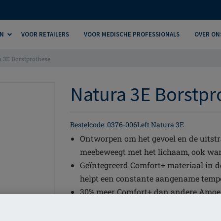
N
VOOR RETAILERS
VOOR MEDISCHE PROFESSIONALS
OVER ON
 3E Borstprothese
Natura 3E Borstpro
Bestelcode: 0376-006Left Natura 3E
Ontworpen om het gevoel en de uitstra
meebeweegt met het lichaam, ook wann
Geïntegreerd Comfort+ materiaal in d
helpt een constante aangename tempe
30% meer Comfort+ dan andere Amoen
uitzondering van de Cosmetic prothe
Asymmetrische vorm - wordt ofwel li