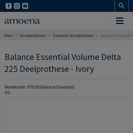
Skip
Skip
to
to
main
main
content
content
>
>
>
Start
Borstprothesen
Essential Borstprothese
Balance Essential 
Balance Essential Volume Delta
225 Deelprothese - Ivory
Bestelcode: VD225 Balance Essential
VD