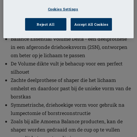
1
/
2
Cookies Settings
Bestelcode: VD225 Balance Essential
Reject All
Accept All Cookies
VD
Balance Essential Volume Delta - een deelprothese
in een afgeronde driehoeksvorm (2SN), ontworpen
om beter op je lichaam te passen
De Volume dikte vult je behacup voor een perfect
silhouet
Zachte deelprothese of shaper die het lichaam
omhelst en daardoor past bij de unieke vorm van de
borstkas
Symmetrische, driehoekige vorm voor gebruik na
lumpectomie of borstreconstructie
Zoals bij alle Amoena Balance producten, kan de
shaper worden gedraaid om de cup op te vullen