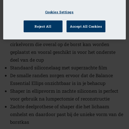
1
/
2
Cookies Settings
Bestelcode: SE232 Balance Essential
Reject All
Accept All Cookies
SE
Balance Essential SE 232, een afgeronde halve
cirkelvorm die overal op de borst kan worden
geplaatst en vooral geschikt is voor het onderste
deel van de cup
Standaard siliconelaag met superzachte film
De smalle randen zorgen ervoor dat de Balance
Essential Ellips onzichtbaar is in je behacup
Shaper in ellipsvorm in zachte siliconen is perfect
voor gebruik na lumpectomie of reconstructie
Zachte deelprothese of shaper die het lichaam
omhelst en daardoor past bij de unieke vorm van de
borstkas