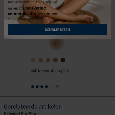
ter verbetering van de service
marketing
en om me
communicatie
toe te sturen
*
SCHRIJF ME IN
Zelfklevende Tepels
(4)
Gerelateerde artikelen
Selected For You