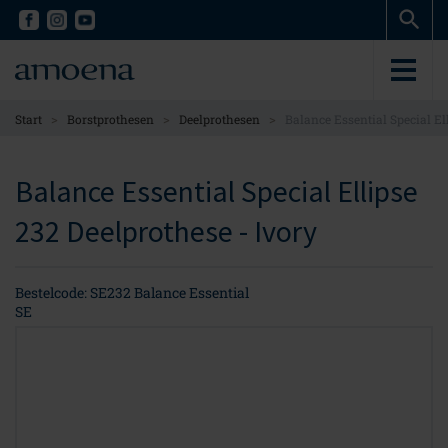
Skip
Skip
to
to
main
main
content
content
>
>
>
Start
Borstprothesen
Deelprothesen
Balance Essential Special El
Balance Essential Special Ellipse
232 Deelprothese - Ivory
Bestelcode: SE232 Balance Essential
SE