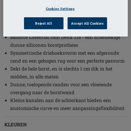
1
/
2
Cookies Settings
Bestelcode: TD218 Balance Essential
Reject All
Accept All Cookies
TD
Balance Essential thin Delta 218 - een driehoekige
dunne siliconen borstprothese
Symmetrische driehoeksvorm met een afgeronde
rand en een gebogen rug voor een perfecte pasvorm
Dekt de hele borst, en is slechts 1 cm dik in het
midden, in alle maten
Dunne, toelopende randen voor een vloeiende
overgang naar de borstwand
Kleine kanalen aan de achterkant bieden een
anatomische curve en meer aanpassingsflexibiliteit
KLEUREN