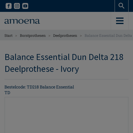
Skip
Skip
to
to
main
main
content
content
>
>
>
Start
Borstprothesen
Deelprothesen
Balance Essential Dun Delta
Balance Essential Dun Delta 218
Deelprothese - Ivory
Bestelcode: TD218 Balance Essential
TD