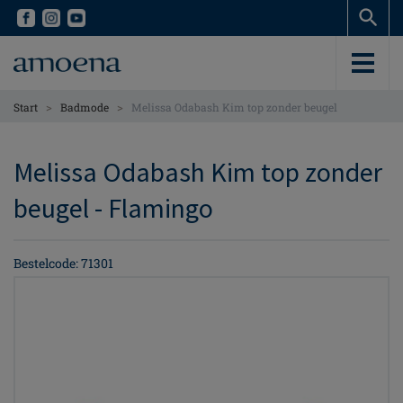
Skip
Skip
to
to
main
main
content
content
>
>
Start
Badmode
Melissa Odabash Kim top zonder beugel
Melissa Odabash Kim top zonder
beugel - Flamingo
Bestelcode: 71301