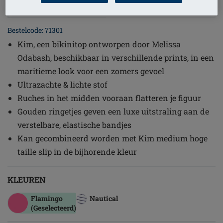
1
/
3
Bestelcode: 71301
Kim, een bikinitop ontworpen door Melissa
Odabash, beschikbaar in verschillende prints, in een
maritieme look voor een zomers gevoel
Ultrazachte & lichte stof
Ruches in het midden vooraan flatteren je figuur
Gouden ringetjes geven een luxe uitstraling aan de
verstelbare, elastische bandjes
Kan gecombineerd worden met Kim medium hoge
taille slip in de bijhorende kleur
KLEUREN
Flamingo
Nautical
(Geselecteerd)