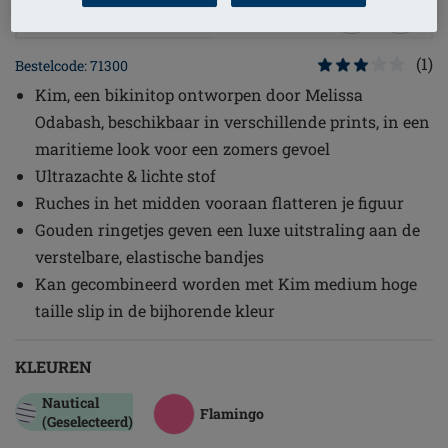
1
/
2
(1)
Bestelcode: 71300
Kim, een bikinitop ontworpen door Melissa
Odabash, beschikbaar in verschillende prints, in een
maritieme look voor een zomers gevoel
Ultrazachte & lichte stof
Ruches in het midden vooraan flatteren je figuur
Gouden ringetjes geven een luxe uitstraling aan de
verstelbare, elastische bandjes
Kan gecombineerd worden met Kim medium hoge
taille slip in de bijhorende kleur
KLEUREN
Nautical
Flamingo
(Geselecteerd)