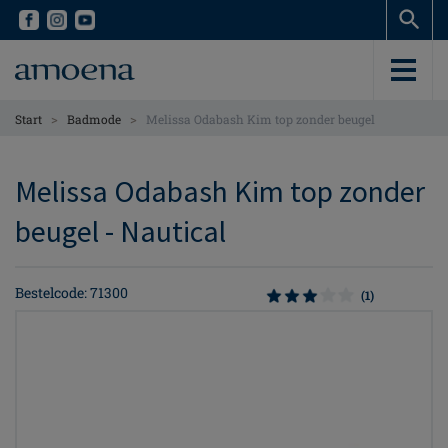
Skip
Skip
to
to
main
main
content
content
>
>
Start
Badmode
Melissa Odabash Kim top zonder beugel
Melissa Odabash Kim top zonder
beugel - Nautical
Bestelcode: 71300
(1)