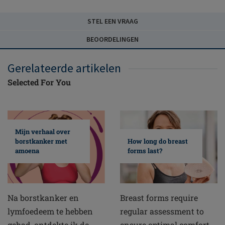
STEL EEN VRAAG
BEOORDELINGEN
Gerelateerde artikelen
Selected For You
Mijn verhaal over
borstkanker met
How long do breast
amoena
forms last?
Na borstkanker en
Breast forms require
lymfoedeem te hebben
regular assessment to
gehad, ontdekte ik de
ensure optimal comfort