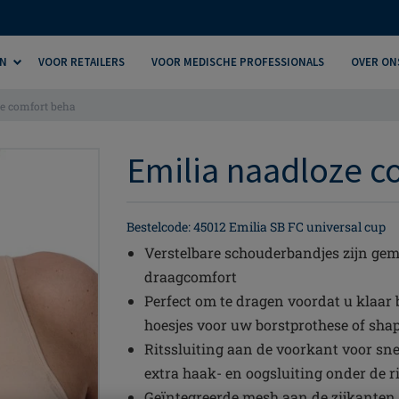
N
VOOR RETAILERS
VOOR MEDISCHE PROFESSIONALS
OVER ON
e comfort beha
Emilia naadloze c
Bestelcode: 45012 Emilia SB FC universal cup
Verstelbare schouderbandjes zijn gem
draagcomfort
Perfect om te dragen voordat u klaar 
hoesjes voor uw borstprothese of sha
Ritssluiting aan de voorkant voor sne
extra haak- en oogsluiting onder de r
Geïntegreerde mesh aan de zijkanten 