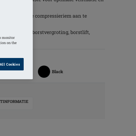
n de rug om de compressieriem aan te
tverkleining, borstvergroting, borstlift,
o monitor
ctomie
tion on the
All Cookies
Black
TINFORMATIE