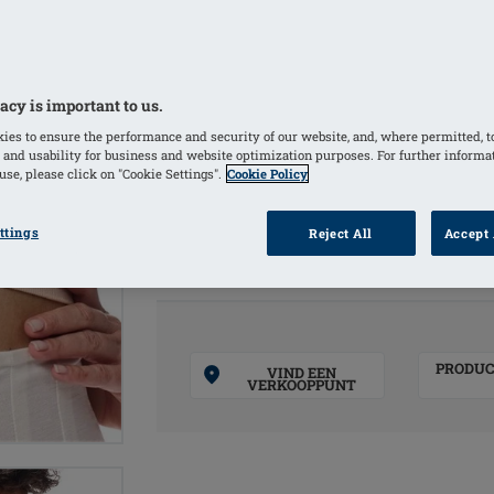
comfort
Klittenbandsluiting in het midden va
bevestigen
acy is important to us.
Geschikt voor: borstreconstructie, bors
ies to ensure the performance and security of our website, and, where permitted, t
oncoplastische borstoperaties, maste
 and usability for business and website optimization purposes. For further informa
se, please click on "Cookie Settings".
Cookie Policy
KLEUREN
ttings
Reject All
Accept 
Blush
(Geselecteerd)
White
PRODUC
VIND EEN
VERKOOPPUNT