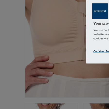
Your priv
We use cook
website use
cookies we u
Cookies Se