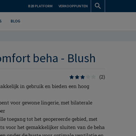
B2B PLATFORM
VERKOOPPUNTEN
S
BLOG
omfort beha - Blush
(2)
akkelijk in gebruik en bieden een hoog
bent voor gewone lingerie, met bilaterale
per
lle toegang tot het geopereerde gebied, met
its voor het gemakkelijker sluiten van de beha
en onder de buste voor optimale ventilatie en