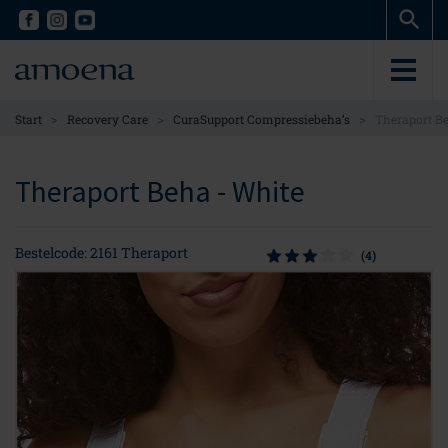
Skip
Skip
to
to
main
main
content
content
>
>
>
Start
Recovery Care
CuraSupport Compressiebeha’s
Theraport B
Theraport Beha - White
Bestelcode: 2161 Theraport
(4)