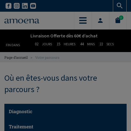
Skip
Skip
to
to
main
main
0
content
content
Livraison Offerte dès 60€ d’achat
02
15
44
22
JOURS
HEURES
MINS
SECS
FIN DANS
>
Page d’accueil
Votre parcours
Où en êtes-vous dans votre
parcours ?
Diagnostic
Traitement