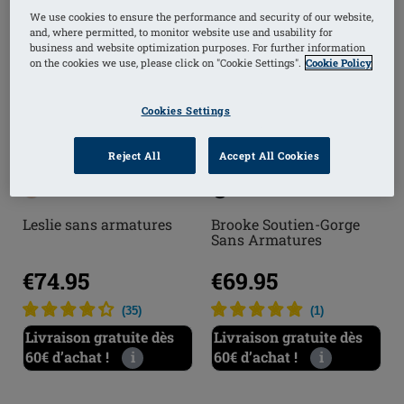
We use cookies to ensure the performance and security of our website,
and, where permitted, to monitor website use and usability for
business and website optimization purposes. For further information
on the cookies we use, please click on "Cookie Settings".
Cookie Policy
Cookies Settings
Reject All
Accept All Cookies
Leslie sans armatures
Brooke Soutien-Gorge
Sans Armatures
€74.95
€69.95
(
35
)
(
1
)
Livraison gratuite dès
Livraison gratuite dès
60€ d’achat !
i
60€ d’achat !
i