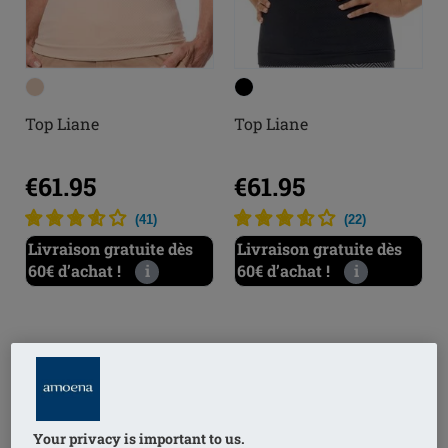
Top Liane
Top Liane
€61.95
€61.95
(
41
)
(
22
)
Livraison gratuite dès
Livraison gratuite dès
60€ d’achat !
i
60€ d’achat !
i
Your privacy is important to us.