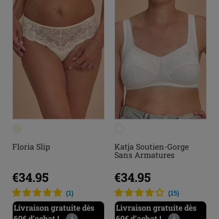
Floria Slip
Katja Soutien-Gorge
Sans Armatures
€34.95
€34.95
(
1
)
(
15
)
Livraison gratuite dès
Livraison gratuite dès
60€ d’achat !
i
60€ d’achat !
i