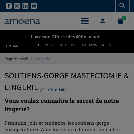
Skip
Skip
to
to
main
main
0
content
content
Livraison Offerte dès 60€ d’achat
01
10
59
48
JOURS
HEURES
MINS
SECS
FIN DANS
>
Page d’accueil
Lingerie
SOUTIENS-GORGE MASTECTOMIE &
LINGERIE
//
110
Produits
Vous voulez connaître le secret de notre
lingerie?
Féminins, jolis et tendance, les soutiens-gorge
postopératoires Amoena vous redonnent un galbe