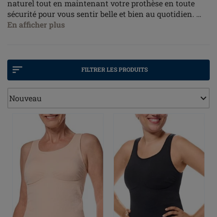
naturel tout en maintenant votre prothèse en toute
sécurité pour vous sentir belle et bien au quotidien.
Associant le style sophistiqué de la lingerie fine à une
En afficher plus
conception intelligente, ils garantissent un excellent
confort tout au long de la journée.
FILTRER LES PRODUITS