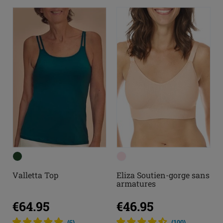
Valletta Top
Eliza Soutien-gorge sans
armatures
€64.95
€46.95
(
6
)
(
100
)