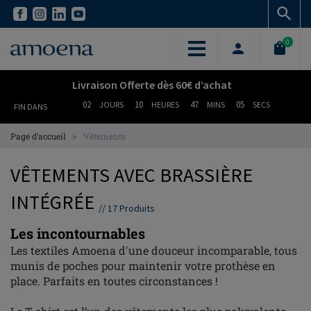
Skip
Skip
to
to
main
main
0
content
content
Livraison Offerte dès 60€ d’achat
02
10
47
04
JOURS
HEURES
MINS
SECS
FIN DANS
>
Page d’accueil
Vêtements
VÊTEMENTS AVEC BRASSIÈRE
INTÉGRÉE
//
17
Produits
Les incontournables
Les textiles Amoena d'une douceur incomparable, tous
munis de poches pour maintenir votre prothèse en
place. Parfaits en toutes circonstances !