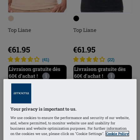
Top Liane
Top Liane
€61.95
€61.95
(
41
)
(
22
)
Livraison gratuite dès
Livraison gratuite dès
60€ d’achat !
i
60€ d’achat !
i
Your privacy is important to us.
We use cookies to ensure the performance and security of our website,
and, where permitted, to monitor website use and usability for
business and website optimization purposes. For further information
on the cookies we use, please click on "Cookie Settings".
Cookie Policy