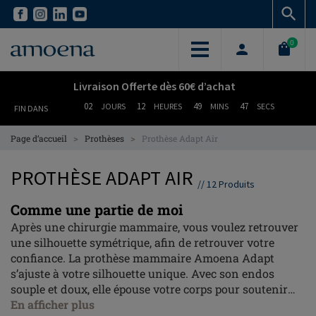
Skip
Skip
to
to
main
main
0
content
content
Livraison Offerte dès 60€ d’achat
02
12
49
46
JOURS
HEURES
MINS
SECS
FIN DANS
>
>
Page d’accueil
Prothèses
Prothèse Adapt Air
PROTHÈSE ADAPT AIR
//
12
Produits
Comme une partie de moi
Après une chirurgie mammaire, vous voulez retrouver
une silhouette symétrique, afin de retrouver votre
confiance. La prothèse mammaire Amoena Adapt
s’ajuste à votre silhouette unique. Avec son endos
souple et doux, elle épouse votre corps pour soutenir
votre confiance toute la journée. Et personne ne
En afficher plus