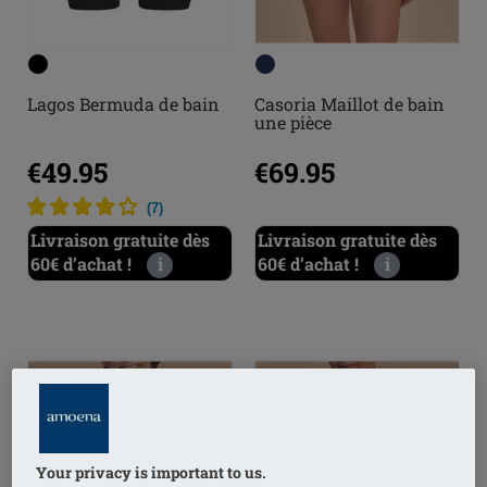
Lagos Bermuda de bain
Casoria Maillot de bain
une pièce
€49.95
€69.95
(
7
)
Livraison gratuite dès
Livraison gratuite dès
60€ d’achat !
i
60€ d’achat !
i
Your privacy is important to us.