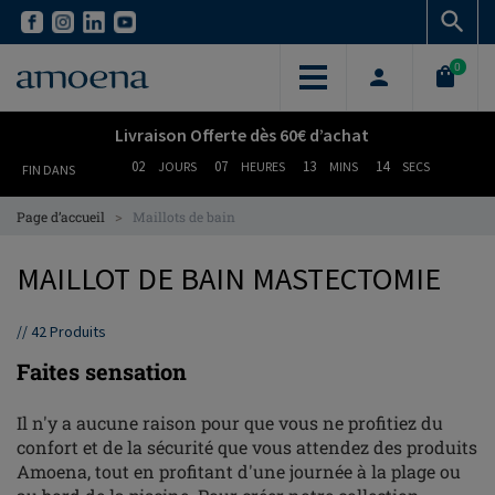
Skip
Skip
to
to
main
main
0
content
content
Livraison Offerte dès 60€ d’achat
02
07
13
13
JOURS
HEURES
MINS
SECS
FIN DANS
>
Page d’accueil
Maillots de bain
MAILLOT DE BAIN MASTECTOMIE
//
42
Produits
Faites sensation
Il n'y a aucune raison pour que vous ne profitiez du
confort et de la sécurité que vous attendez des produits
Amoena, tout en profitant d'une journée à la plage ou