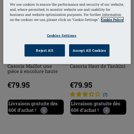
We use cookies to ensure the performance and security of our website,
and, where permitted, to monitor website use and usability for
business and website optimization purposes. For further information
on the cookies we use, please click on "Cookie Settings".
Cookie Policy
Cookies Settings
Reject All
Accept All Cookies
Casoria Maillot une
Casoria Haut de Tankini
pièce à encolure haute
€79.95
€79.95
(
7
)
Livraison gratuite dès
Livraison gratuite dès
60€ d’achat !
i
60€ d’achat !
i