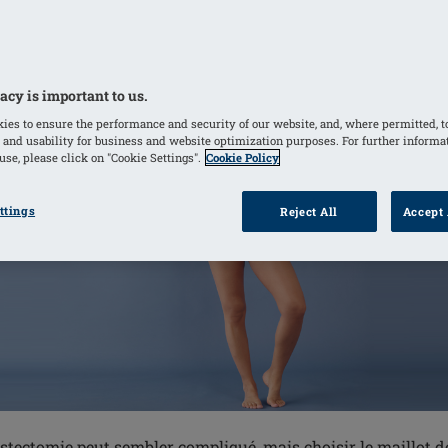
acy is important to us.
ies to ensure the performance and security of our website, and, where permitted, t
 and usability for business and website optimization purposes. For further informa
se, please click on "Cookie Settings".
Cookie Policy
ttings
Reject All
Accept 
tectomie peut sembler compliqué, mais choisir le maillot de