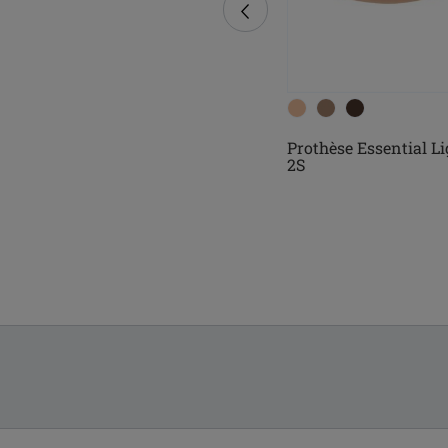
Prothèse Essential Li
Prothèse Natura Light 1SN
2S
Comfort+