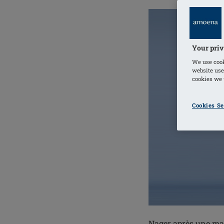
Your priv
We use cook
website use
cookies we u
Cookies Se
Nager après une mas