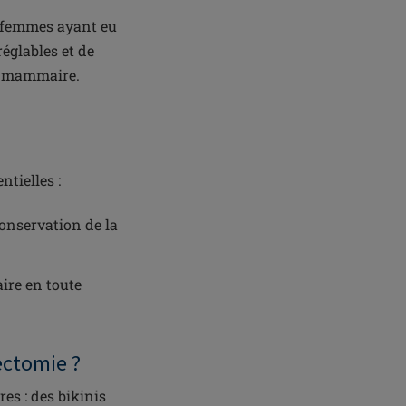
s femmes ayant eu
réglables et de
se mammaire.
tielles :
onservation de la
ire en toute
ectomie ?
es : des bikinis