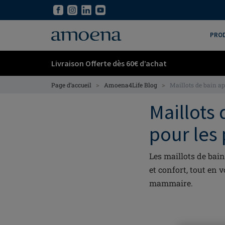
Skip
Skip
to
to
main
main
PRO
content
content
Livraison Offerte dès 60€ d’achat
>
>
Page d’accueil
Amoena4Life Blog
Maillots de bain a
Maillots 
pour les
Les maillots de bai
et confort, tout en 
mammaire.