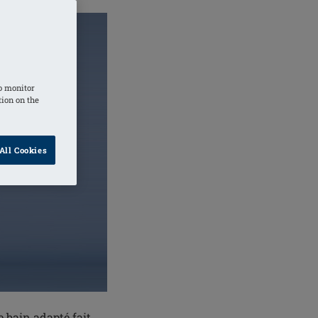
o monitor
tion on the
All Cookies
 bain adapté fait