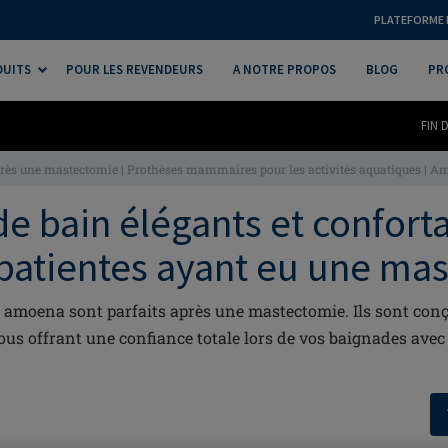
PLATEFORME 
DUITS
POUR LES REVENDEURS
A NOTRE PROPOS
BLOG
PR
FIN 
près une mastectomie | Prothèses mammaires pour les activités aquatiques | 
de bain élégants et confort
 patientes ayant eu une ma
n amoena sont parfaits après une mastectomie. Ils sont conçu
vous offrant une confiance totale lors de vos baignades avec