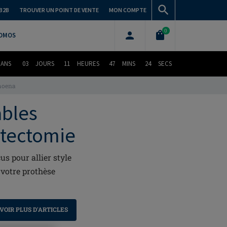
B2B
TROUVER UN POINT DE VENTE
MON COMPTE
0
OMOS
DANS
03
JOURS
11
HEURES
47
MINS
23
SECS
Amoena
ables
stectomie
s pour allier style
 votre prothèse
VOIR PLUS D'ARTICLES