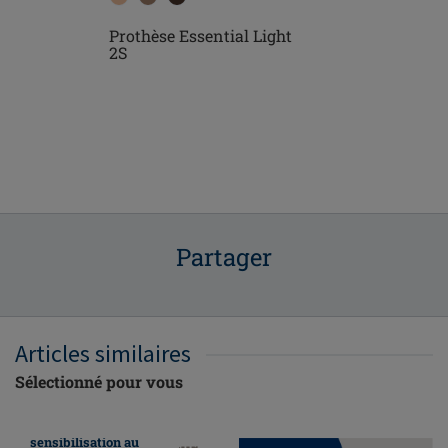
Prothèse Essential Light
Prothèse Es
ight 1SN
2S
Partager
Articles similaires
Sélectionné pour vous
Nous faisons
honneur au mois de
sensibilisation au