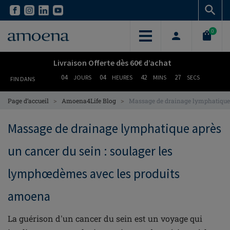
Skip
Skip
to
to
main
main
0
content
content
Livraison Offerte dès 60€ d’achat
04
04
42
26
JOURS
HEURES
MINS
SECS
FIN DANS
>
>
Page d’accueil
Amoena4Life Blog
Massage de drainage lymphatique 
Massage de drainage lymphatique après
un cancer du sein : soulager les
lymphœdèmes avec les produits
amoena
La guérison d'un cancer du sein est un voyage qui